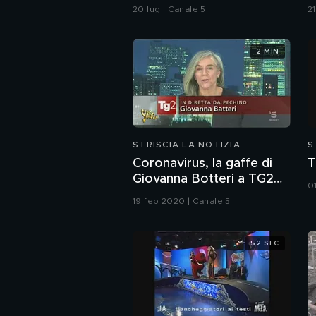
non si fa". Ma a Belve
(
20 lug | Canale 5
2
chiede di aborto e
maternità
2 MIN
STRISCIA LA NOTIZIA
S
Coronavirus, la gaffe di
T
Giovanna Botteri a TG2
0
Dossier
19 feb 2020 | Canale 5
52 SEC