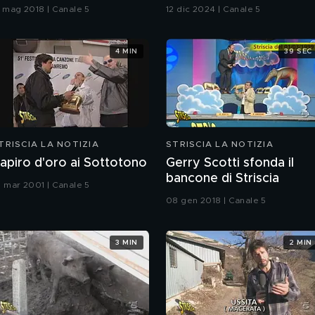
TV)
1 mag 2018 | Canale 5
12 dic 2024 | Canale 5
4 MIN
39 SEC
TRISCIA LA NOTIZIA
STRISCIA LA NOTIZIA
apiro d'oro ai Sottotono
Gerry Scotti sfonda il
bancone di Striscia
1 mar 2001 | Canale 5
08 gen 2018 | Canale 5
3 MIN
2 MIN