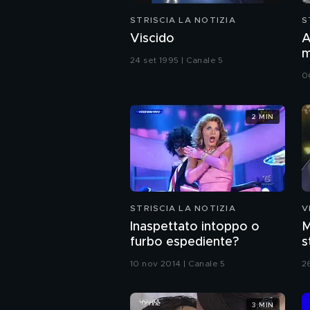
STRISCIA LA NOTIZIA
S
Viscido
A
m
24 set 1995 | Canale 5
(
0
2 MIN
STRISCIA LA NOTIZIA
V
Inaspettato intoppo o
M
furbo espediente?
s
C
10 nov 2014 | Canale 5
2
3 MIN