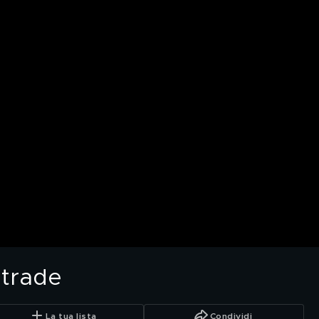
strade
La tua lista
Condividi