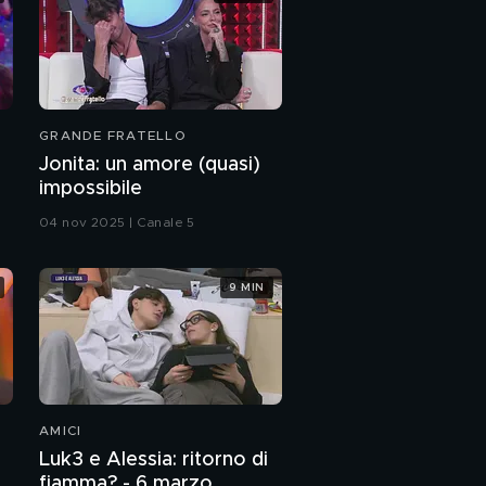
GRANDE FRATELLO
Jonita: un amore (quasi)
impossibile
04 nov 2025 | Canale 5
9 MIN
AMICI
Luk3 e Alessia: ritorno di
fiamma? - 6 marzo