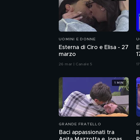
UOMINI E DONNE
U
Esterna di Ciro e Elisa - 27
E
marzo
1
26 mar | Canale 5
17
1 MIN
GRANDE FRATELLO
G
Baci appassionati tra
I
Anita Mazzotta e Jonas
P