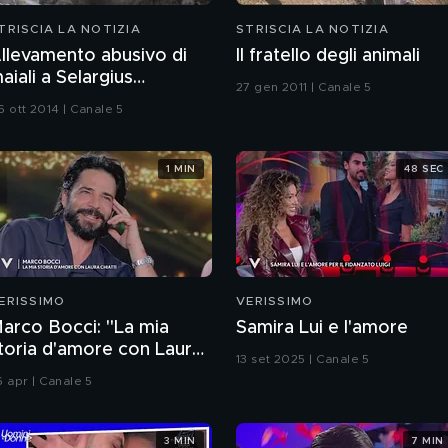
TRISCIA LA NOTIZIA
STRISCIA LA NOTIZIA
llevamento abusivo di
Il fratello degli animali
aiali a Selargius
27 gen 2011 | Canale 5
Cagliari)
6 ott 2014 | Canale 5
1 MIN
48 SEC
ERISSIMO
VERISSIMO
arco Bocci: "La mia
Samira Lui e l'amore
toria d'amore con Laura
13 set 2025 | Canale 5
hiatti"
6 apr | Canale 5
3 MIN
7 MIN