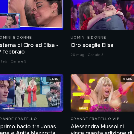
OMINI E DONNE
UOMINI E DONNE
sterna di Ciro ed Elisa -
Ciro sceglie Elisa
7 febbraio
26 mag | Canale 5
 feb | Canale 5
5 MIN
9 MIN
RANDE FRATELLO
GRANDE FRATELLO VIP
l primo bacio tra Jonas
Alessandra Mussolini
epe e Anita Mazzotta
vince questa edizione di