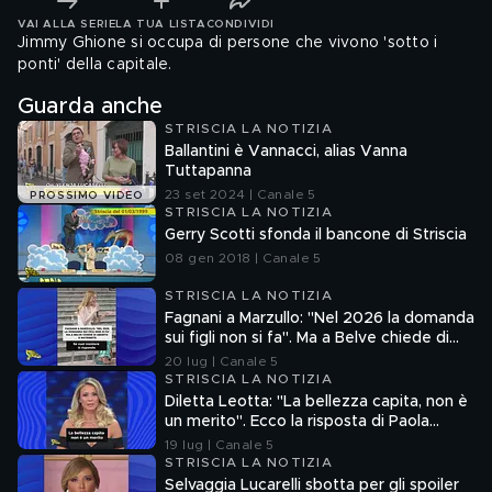
VAI ALLA SERIE
LA TUA LISTA
CONDIVIDI
Jimmy Ghione si occupa di persone che vivono 'sotto i
ponti' della capitale.
Guarda anche
STRISCIA LA NOTIZIA
Ballantini è Vannacci, alias Vanna
Tuttapanna
23 set 2024 | Canale 5
PROSSIMO VIDEO
STRISCIA LA NOTIZIA
Gerry Scotti sfonda il bancone di Striscia
08 gen 2018 | Canale 5
STRISCIA LA NOTIZIA
Fagnani a Marzullo: "Nel 2026 la domanda
sui figli non si fa". Ma a Belve chiede di
aborto e maternità
20 lug | Canale 5
STRISCIA LA NOTIZIA
Diletta Leotta: "La bellezza capita, non è
un merito". Ecco la risposta di Paola
Ferrari
19 lug | Canale 5
STRISCIA LA NOTIZIA
Selvaggia Lucarelli sbotta per gli spoiler