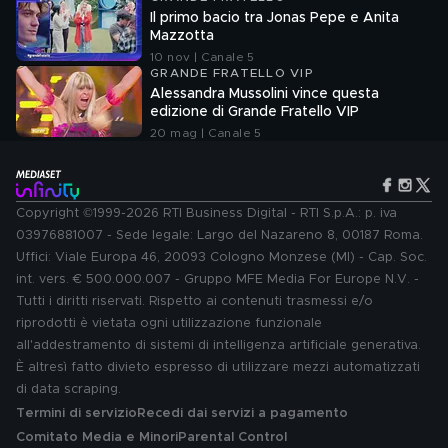
Il primo bacio tra Jonas Pepe e Anita
Mazzotta
10 nov | Canale 5
GRANDE FRATELLO VIP
Alessandra Mussolini vince questa
edizione di Grande Fratello VIP
20 mag | Canale 5
Copyright ©1999-2026 RTI Business Digital - RTI S.p.A.: p. iva
03976881007 - Sede legale: Largo del Nazareno 8, 00187 Roma.
Uffici: Viale Europa 46, 20093 Cologno Monzese (MI) - Cap. Soc.
int. vers. € 500.000.007 - Gruppo MFE Media For Europe N.V. -
Tutti i diritti riservati. Rispetto ai contenuti trasmessi e/o
riprodotti è vietata ogni utilizzazione funzionale
all'addestramento di sistemi di intelligenza artificiale generativa.
È altresì fatto divieto espresso di utilizzare mezzi automatizzati
di data scraping.
Termini di servizio
Recedi dai servizi a pagamento
Comitato Media e Minori
Parental Control