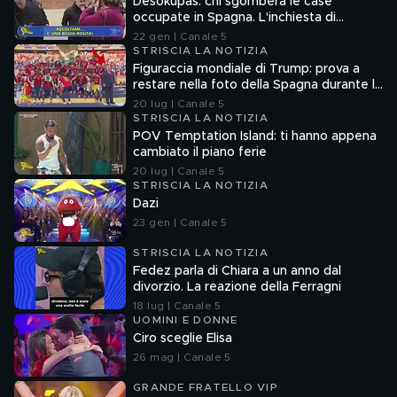
Desokupas: chi sgombera le case
occupate in Spagna. L'inchiesta di
Francesco Mazza
22 gen | Canale 5
STRISCIA LA NOTIZIA
Figuraccia mondiale di Trump: prova a
restare nella foto della Spagna durante la
premiazione
20 lug | Canale 5
STRISCIA LA NOTIZIA
POV Temptation Island: ti hanno appena
cambiato il piano ferie
20 lug | Canale 5
STRISCIA LA NOTIZIA
Dazi
23 gen | Canale 5
STRISCIA LA NOTIZIA
Fedez parla di Chiara a un anno dal
divorzio. La reazione della Ferragni
18 lug | Canale 5
UOMINI E DONNE
Ciro sceglie Elisa
26 mag | Canale 5
GRANDE FRATELLO VIP