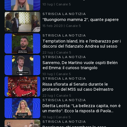
10 lug | Canale 5
STRISCIA LA NOTIZIA
"Buongiorno mamma 2", quante papere
15 feb 2023 | Canale 5
STRISCIA LA NOTIZIA
Temptation Island, Iris e l'imbarazzo per i
discorsi del fidanzato Andrea sul sesso
22 lug | Canale 5
STRISCIA LA NOTIZIA
Sanremo, De Martino vuole ospiti Belén
ed Emma: il curioso triangolo
10 lug | Canale 5
STRISCIA LA NOTIZIA
Rissa sfiorata al Senato durante le
proteste del M5S sul caso Delmastro
22 lug | Canale 5
STRISCIA LA NOTIZIA
Diletta Leotta: "La bellezza capita, non è
un merito". Ecco la risposta di Paola
Ferrari
19 lug | Canale 5
STRISCIA LA NOTIZIA