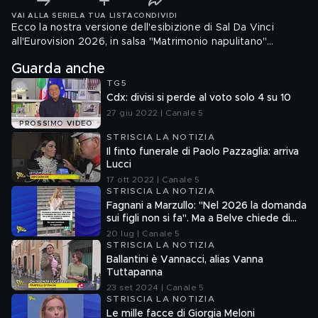
VAI ALLA SERIE
LA TUA LISTA
CONDIVIDI
Ecco la nostra versione dell'esibizione di Sal Da Vinci
all'Eurovision 2026, in salsa "Matrimonio napulitano"…
Guarda anche
TG5
Cdx: divisi si perde al voto solo 4 su 10
27 giu 2022 | Canale 5
PROSSIMO VIDEO
STRISCIA LA NOTIZIA
Il finto funerale di Paolo Pazzaglia: arriva
Lucci
17 ott 2022 | Canale 5
STRISCIA LA NOTIZIA
Fagnani a Marzullo: "Nel 2026 la domanda
sui figli non si fa". Ma a Belve chiede di
aborto e maternità
20 lug | Canale 5
STRISCIA LA NOTIZIA
Ballantini è Vannacci, alias Vanna
Tuttapanna
23 set 2024 | Canale 5
STRISCIA LA NOTIZIA
Le mille facce di Giorgia Meloni