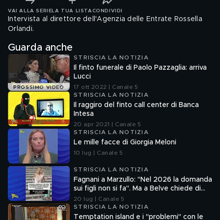
VAI ALLA SERIE
LA TUA LISTA
CONDIVIDI
Intervista al direttore dell'Agenzia delle Entrate Rossella
Orlandi.
Guarda anche
STRISCIA LA NOTIZIA
Il finto funerale di Paolo Pazzaglia: arriva
Lucci
17 ott 2022 | Canale 5
PROSSIMO VIDEO
STRISCIA LA NOTIZIA
Il raggiro del finto call center di Banca
Intesa
20 apr 2021 | Canale 5
STRISCIA LA NOTIZIA
Le mille facce di Giorgia Meloni
10 lug | Canale 5
STRISCIA LA NOTIZIA
Fagnani a Marzullo: "Nel 2026 la domanda
sui figli non si fa". Ma a Belve chiede di
aborto e maternità
20 lug | Canale 5
STRISCIA LA NOTIZIA
Temptation island e i "problemi" con le