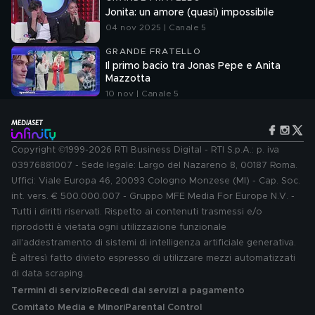
Jonita: un amore (quasi) impossibile
04 nov 2025 | Canale 5
GRANDE FRATELLO
Il primo bacio tra Jonas Pepe e Anita
Mazzotta
10 nov | Canale 5
Copyright ©1999-2026 RTI Business Digital - RTI S.p.A.: p. iva
03976881007 - Sede legale: Largo del Nazareno 8, 00187 Roma.
Uffici: Viale Europa 46, 20093 Cologno Monzese (MI) - Cap. Soc.
int. vers. € 500.000.007 - Gruppo MFE Media For Europe N.V. -
Tutti i diritti riservati. Rispetto ai contenuti trasmessi e/o
riprodotti è vietata ogni utilizzazione funzionale
all'addestramento di sistemi di intelligenza artificiale generativa.
È altresì fatto divieto espresso di utilizzare mezzi automatizzati
di data scraping.
Termini di servizio
Recedi dai servizi a pagamento
Comitato Media e Minori
Parental Control