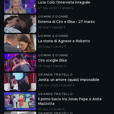
Licia Colò: l'intervista integrale
07 giu 2025 | Canale 5
UOMINI E DONNE
Esterna di Ciro e Elisa - 27 marzo
26 mar | Canale 5
UOMINI E DONNE
La storia di Agnese e Roberto
29 mag | Canale 5
UOMINI E DONNE
Ciro sceglie Elisa
26 mag | Canale 5
GRANDE FRATELLO
Jonita: un amore (quasi) impossibile
04 nov 2025 | Canale 5
GRANDE FRATELLO
Il primo bacio tra Jonas Pepe e Anita
Mazzotta
10 nov | Canale 5
GRANDE FRATELLO