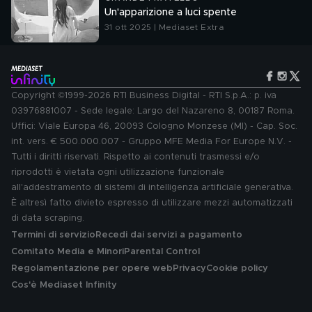
Un'apparizione a luci spente
31 ott 2025 | Mediaset Extra
Copyright ©1999-2026 RTI Business Digital - RTI S.p.A.: p. iva
03976881007 - Sede legale: Largo del Nazareno 8, 00187 Roma.
Uffici: Viale Europa 46, 20093 Cologno Monzese (MI) - Cap. Soc.
int. vers. € 500.000.007 - Gruppo MFE Media For Europe N.V. -
Tutti i diritti riservati. Rispetto ai contenuti trasmessi e/o
riprodotti è vietata ogni utilizzazione funzionale
all'addestramento di sistemi di intelligenza artificiale generativa.
È altresì fatto divieto espresso di utilizzare mezzi automatizzati
di data scraping.
Termini di servizio
Recedi dai servizi a pagamento
Comitato Media e Minori
Parental Control
Regolamentazione per opere web
Privacy
Cookie policy
Cos'è Mediaset Infinity