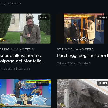
erito". Ecco la risposta
 lug | Canale 5
i Paola Ferrari
4 MIN
4 MIN
TRISCIA LA NOTIZIA
STRISCIA LA NOTIZIA
seudo allevamento a
Parcheggi degli aeroport
olpago del Montello
04 apr 2019 | Canale 5
TV)
1 mag 2018 | Canale 5
39 SEC
3 MIN