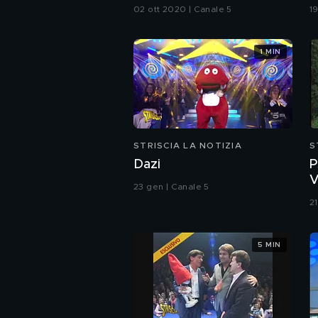
di Malpensa
m
02 ott 2020 | Canale 5
19
d
1 MIN
STRISCIA LA NOTIZIA
S
Dazi
P
V
23 gen | Canale 5
(
2
5 MIN