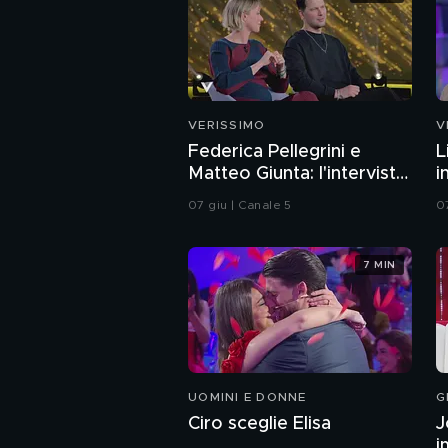
VERISSIMO
V
Federica Pellegrini e
L
Matteo Giunta: l'intervista
i
integrale
07 giu | Canale 5
0
7 MIN
UOMINI E DONNE
G
Ciro sceglie Elisa
J
i