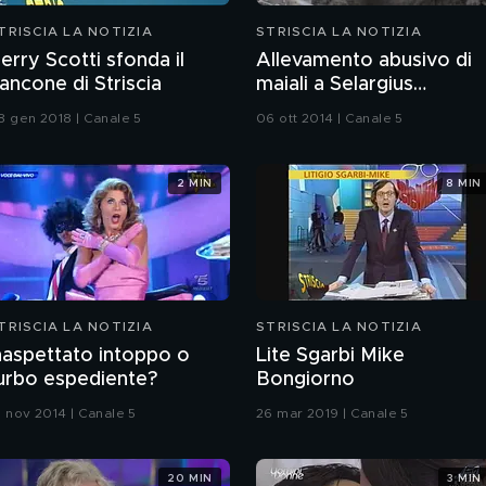
TRISCIA LA NOTIZIA
STRISCIA LA NOTIZIA
erry Scotti sfonda il
Allevamento abusivo di
ancone di Striscia
maiali a Selargius
(Cagliari)
8 gen 2018 | Canale 5
06 ott 2014 | Canale 5
2 MIN
8 MIN
TRISCIA LA NOTIZIA
STRISCIA LA NOTIZIA
naspettato intoppo o
Lite Sgarbi Mike
urbo espediente?
Bongiorno
0 nov 2014 | Canale 5
26 mar 2019 | Canale 5
20 MIN
3 MIN