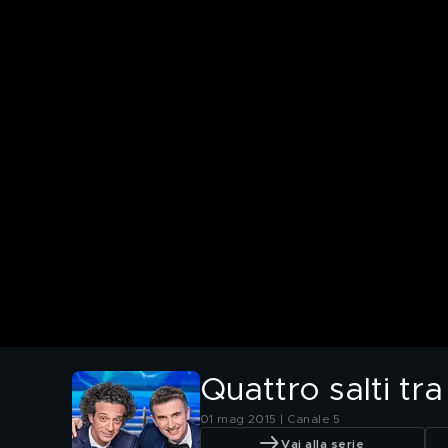
Quattro salti tra
01 mag 2015 | Canale 5
Vai alla serie