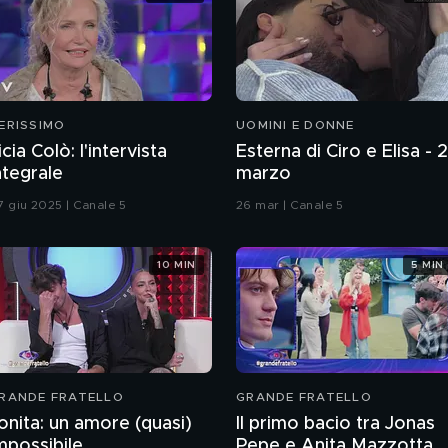
ERISSIMO
UOMINI E DONNE
icia Colò: l'intervista
Esterna di Ciro e Elisa - 
ntegrale
marzo
7 giu 2025 | Canale 5
26 mar | Canale 5
10 MIN
5 MIN
RANDE FRATELLO
GRANDE FRATELLO
onita: un amore (quasi)
Il primo bacio tra Jonas
mpossibile
Pepe e Anita Mazzotta