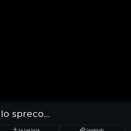
 lo spreco...
La tua lista
Condividi