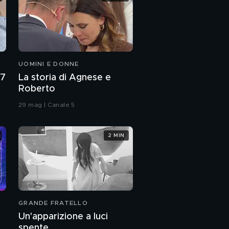
UOMINI E DONNE
27
La storia di Agnese e
Roberto
29 mag | Canale 5
2 MIN
GRANDE FRATELLO
Un'apparizione a luci
spente