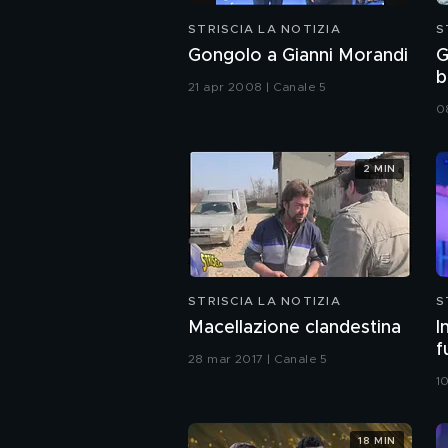
STRISCIA LA NOTIZIA
S
Gongolo a Gianni Morandi
G
b
21 apr 2008 | Canale 5
0
2 MIN
STRISCIA LA NOTIZIA
S
Macellazione clandestina
I
f
28 mar 2017 | Canale 5
1
18 MIN