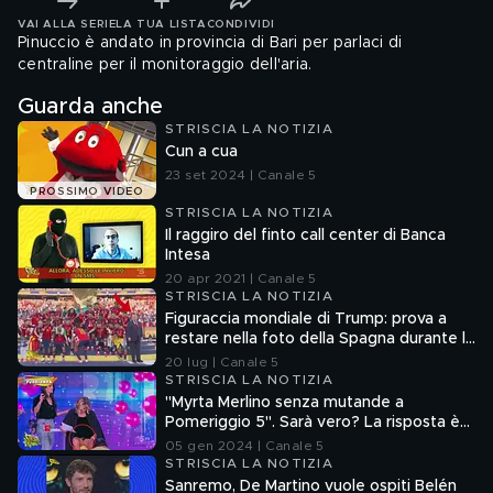
VAI ALLA SERIE
LA TUA LISTA
CONDIVIDI
Pinuccio è andato in provincia di Bari per parlaci di
centraline per il monitoraggio dell'aria.
Guarda anche
STRISCIA LA NOTIZIA
Cun a cua
23 set 2024 | Canale 5
PROSSIMO VIDEO
STRISCIA LA NOTIZIA
Il raggiro del finto call center di Banca
Intesa
20 apr 2021 | Canale 5
STRISCIA LA NOTIZIA
Figuraccia mondiale di Trump: prova a
restare nella foto della Spagna durante la
premiazione
20 lug | Canale 5
STRISCIA LA NOTIZIA
"Myrta Merlino senza mutande a
Pomeriggio 5". Sarà vero? La risposta è
nel fuorionda
05 gen 2024 | Canale 5
STRISCIA LA NOTIZIA
Sanremo, De Martino vuole ospiti Belén