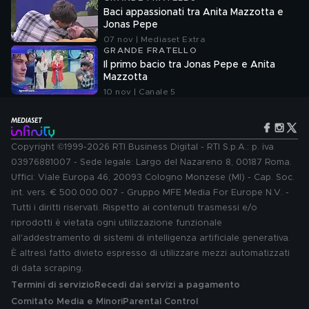
Baci appassionati tra Anita Mazzotta e
Jonas Pepe
07 nov | Mediaset Extra
GRANDE FRATELLO
Il primo bacio tra Jonas Pepe e Anita
Mazzotta
10 nov | Canale 5
Copyright ©1999-2026 RTI Business Digital - RTI S.p.A.: p. iva
03976881007 - Sede legale: Largo del Nazareno 8, 00187 Roma.
Uffici: Viale Europa 46, 20093 Cologno Monzese (MI) - Cap. Soc.
int. vers. € 500.000.007 - Gruppo MFE Media For Europe N.V. -
Tutti i diritti riservati. Rispetto ai contenuti trasmessi e/o
riprodotti è vietata ogni utilizzazione funzionale
all'addestramento di sistemi di intelligenza artificiale generativa.
È altresì fatto divieto espresso di utilizzare mezzi automatizzati
di data scraping.
Termini di servizio
Recedi dai servizi a pagamento
Comitato Media e Minori
Parental Control