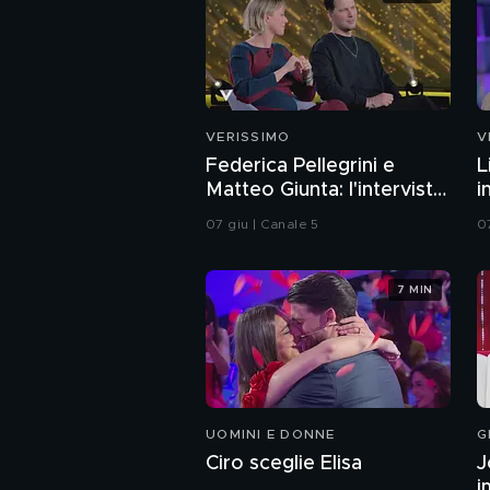
VERISSIMO
V
Federica Pellegrini e
L
Matteo Giunta: l'intervista
i
integrale
07 giu | Canale 5
0
7 MIN
UOMINI E DONNE
G
Ciro sceglie Elisa
J
i