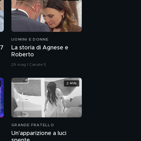
UOMINI E DONNE
27
La storia di Agnese e
Roberto
29 mag | Canale 5
2 MIN
GRANDE FRATELLO
Un'apparizione a luci
spente