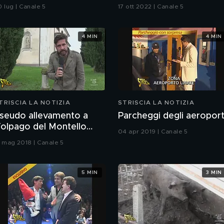
on si fa". Ma a Belve
0 lug | Canale 5
17 ott 2022 | Canale 5
hiede di aborto e
aternità
4 MIN
4 MIN
TRISCIA LA NOTIZIA
STRISCIA LA NOTIZIA
seudo allevamento a
Parcheggi degli aeroport
olpago del Montello
04 apr 2019 | Canale 5
TV)
1 mag 2018 | Canale 5
5 MIN
3 MIN