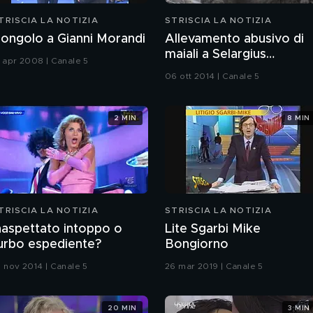
TRISCIA LA NOTIZIA
STRISCIA LA NOTIZIA
ongolo a Gianni Morandi
Allevamento abusivo di
maiali a Selargius
1 apr 2008 | Canale 5
(Cagliari)
06 ott 2014 | Canale 5
2 MIN
8 MIN
TRISCIA LA NOTIZIA
STRISCIA LA NOTIZIA
naspettato intoppo o
Lite Sgarbi Mike
urbo espediente?
Bongiorno
0 nov 2014 | Canale 5
26 mar 2019 | Canale 5
20 MIN
3 MIN