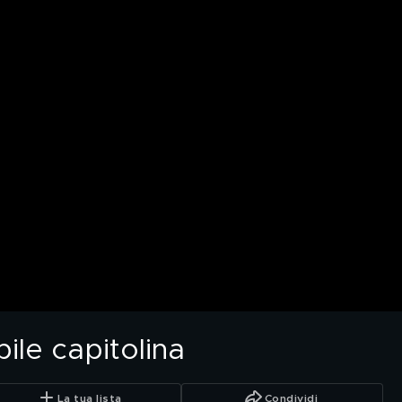
bile capitolina
La tua lista
Condividi