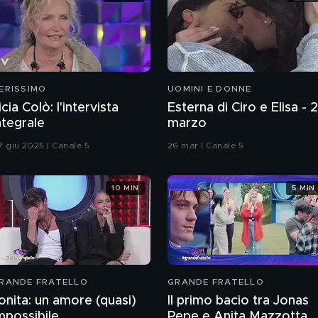
ERISSIMO
UOMINI E DONNE
icia Colò: l'intervista
Esterna di Ciro e Elisa - 
ntegrale
marzo
7 giu 2025 | Canale 5
26 mar | Canale 5
10 MIN
5 MIN
RANDE FRATELLO
GRANDE FRATELLO
onita: un amore (quasi)
Il primo bacio tra Jonas
mpossibile
Pepe e Anita Mazzotta