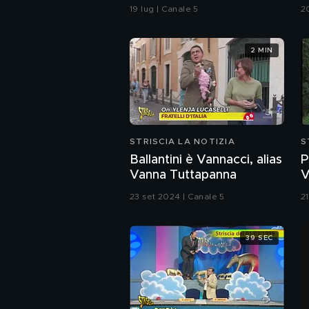
merito". Ecco la risposta
n
19 lug | Canale 5
2
di Paola Ferrari
c
m
2 MIN
STRISCIA LA NOTIZIA
S
Ballantini è Vannacci, alias
P
Vanna Tuttapanna
V
(
23 set 2024 | Canale 5
2
39 SEC