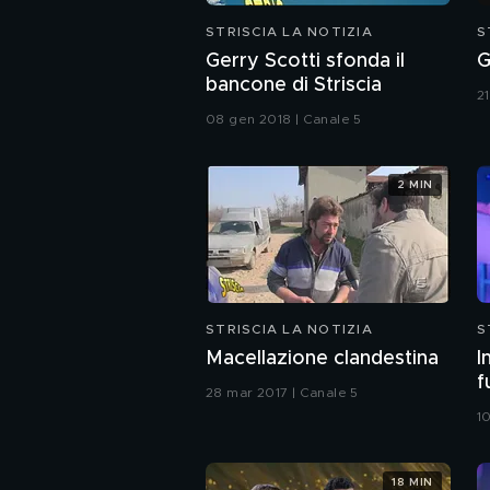
STRISCIA LA NOTIZIA
S
Gerry Scotti sfonda il
G
bancone di Striscia
2
08 gen 2018 | Canale 5
2 MIN
STRISCIA LA NOTIZIA
S
Macellazione clandestina
I
f
28 mar 2017 | Canale 5
1
18 MIN