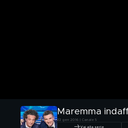
Maremma indaff
22 gen 2016 | Canale 5
Vai alla serie