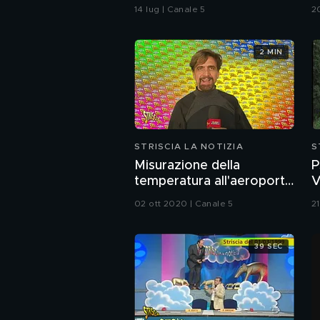
p
14 lug | Canale 5
2
2 MIN
STRISCIA LA NOTIZIA
S
Misurazione della
P
temperatura all'aeroporto
V
di Malpensa
(
02 ott 2020 | Canale 5
2
39 SEC