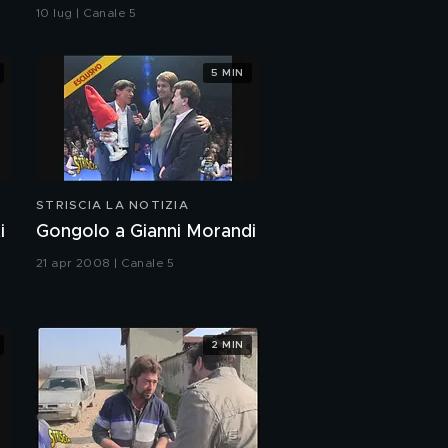
Emma: il curioso triangolo
10 lug | Canale 5
5 MIN
STRISCIA LA NOTIZIA
i
Gongolo a Gianni Morandi
21 apr 2008 | Canale 5
2 MIN