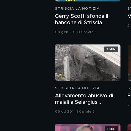
STRISCIA LA NOTIZIA
S
Gerry Scotti sfonda il
V
bancone di Striscia
2
08 gen 2018 | Canale 5
3 MIN
STRISCIA LA NOTIZIA
S
Allevamento abusivo di
F
maiali a Selargius
2
(Cagliari)
06 ott 2014 | Canale 5
1 MIN