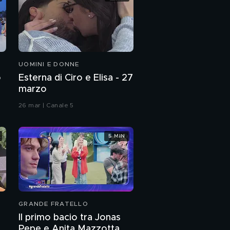
UOMINI E DONNE
o
Esterna di Ciro e Elisa - 27
marzo
26 mar | Canale 5
5 MIN
GRANDE FRATELLO
Il primo bacio tra Jonas
Pepe e Anita Mazzotta