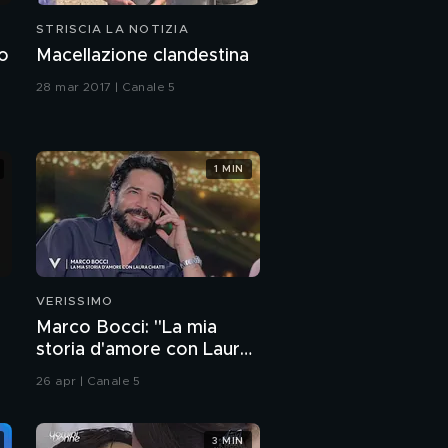
STRISCIA LA NOTIZIA
no
Macellazione clandestina
28 mar 2017 | Canale 5
1 MIN
VERISSIMO
Marco Bocci: "La mia
storia d'amore con Laura
Chiatti"
26 apr | Canale 5
3 MIN