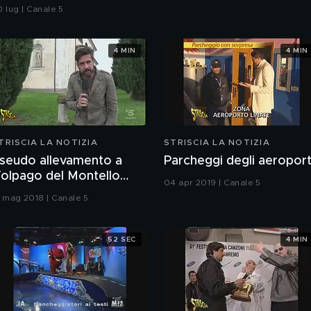
iano ferie
0 lug | Canale 5
4 MIN
4 MIN
TRISCIA LA NOTIZIA
STRISCIA LA NOTIZIA
seudo allevamento a
Parcheggi degli aeroport
olpago del Montello
04 apr 2019 | Canale 5
TV)
1 mag 2018 | Canale 5
52 SEC
4 MIN