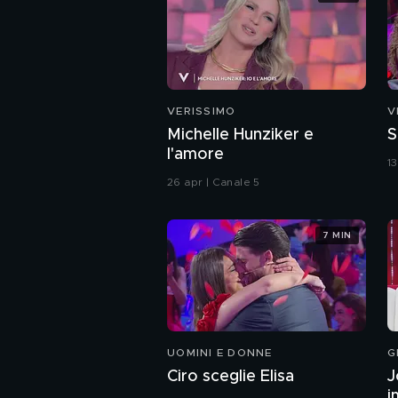
VERISSIMO
V
Michelle Hunziker e
S
l'amore
1
26 apr | Canale 5
7 MIN
UOMINI E DONNE
G
Ciro sceglie Elisa
J
i