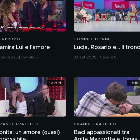
ERISSIMO
UOMINI E DONNE
amira Lui e l'amore
Lucia, Rosario e... il tron
3 set 2025 | Canale 5
23 set 2025 | Canale 5
10 MIN
1 MIN
RANDE FRATELLO
GRANDE FRATELLO
onita: un amore (quasi)
Baci appassionati tra
mpossibile
Anita Mazzotta e Jonas