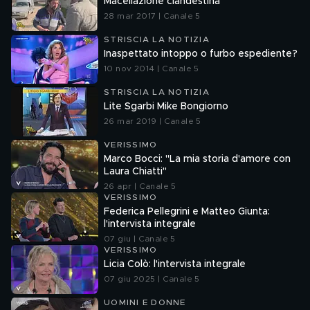
Macellazione clandestina
28 mar 2017 | Canale 5
STRISCIA LA NOTIZIA
Inaspettato intoppo o furbo espediente?
10 nov 2014 | Canale 5
STRISCIA LA NOTIZIA
Lite Sgarbi Mike Bongiorno
26 mar 2019 | Canale 5
VERISSIMO
Marco Bocci: "La mia storia d'amore con
Laura Chiatti"
26 apr | Canale 5
VERISSIMO
Federica Pellegrini e Matteo Giunta:
l'intervista integrale
07 giu | Canale 5
VERISSIMO
Licia Colò: l'intervista integrale
07 giu 2025 | Canale 5
UOMINI E DONNE