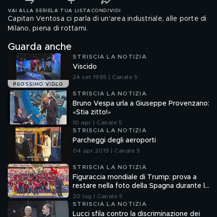
VAI ALLA SERIE
LA TUA LISTA
CONDIVIDI
Capitan Ventosa ci parla di un'area industriale, alle porte di
Milano, piena di rottami.
Guarda anche
STRISCIA LA NOTIZIA
Viscido
24 set 1995 | Canale 5
PROSSIMO VIDEO
STRISCIA LA NOTIZIA
Bruno Vespa urla a Giuseppe Provenzano:
«Stia zitto!»
10 apr | Canale 5
STRISCIA LA NOTIZIA
Parcheggi degli aeroporti
04 apr 2019 | Canale 5
STRISCIA LA NOTIZIA
Figuraccia mondiale di Trump: prova a
restare nella foto della Spagna durante la
premiazione
20 lug | Canale 5
STRISCIA LA NOTIZIA
Lucci sfila contro la discriminazione dei