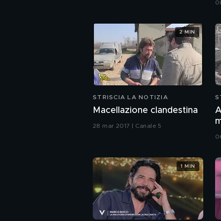
0
2 MIN
STRISCIA LA NOTIZIA
S
Macellazione clandestina
A
m
28 mar 2017 | Canale 5
(
0
1 MIN