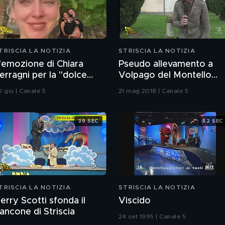
TRISCIA LA NOTIZIA
STRISCIA LA NOTIZIA
'emozione di Chiara
Pseudo allevamento a
erragni per la "dolce
Volpago del Montello
ttesa" di Fedez e la sua
(TV)
0 giu | Canale 5
21 mag 2018 | Canale 5
uova compagna
39 SEC
52 SEC
TRISCIA LA NOTIZIA
STRISCIA LA NOTIZIA
erry Scotti sfonda il
Viscido
ancone di Striscia
24 set 1995 | Canale 5