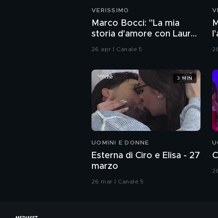
VERISSIMO
V
Marco Bocci: "La mia
M
storia d'amore con Laura
l
Chiatti"
26 apr | Canale 5
2
3 MIN
UOMINI E DONNE
U
Esterna di Ciro e Elisa - 27
C
marzo
2
26 mar | Canale 5