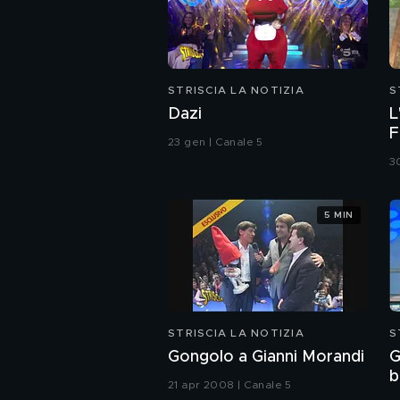
STRISCIA LA NOTIZIA
S
Dazi
L
F
23 gen | Canale 5
a
3
n
5 MIN
STRISCIA LA NOTIZIA
S
Gongolo a Gianni Morandi
G
b
21 apr 2008 | Canale 5