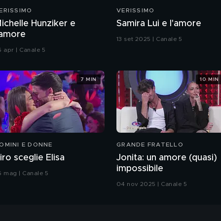
ERISSIMO
VERISSIMO
ichelle Hunziker e
Samira Lui e l'amore
'amore
13 set 2025 | Canale 5
6 apr | Canale 5
7 MIN
10 MIN
OMINI E DONNE
GRANDE FRATELLO
iro sceglie Elisa
Jonita: un amore (quasi)
impossibile
6 mag | Canale 5
04 nov 2025 | Canale 5