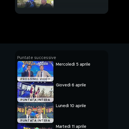
Striscia lo striscione
Un Islam diverso
Tapiro a Belén e
Puntate successive
Iannone
Mercoledì 5 aprile
I nuovi mostri
PROSSIMO VIDEO
Giovedì 6 aprile
PUNTATA INTERA
Lunedì 10 aprile
PUNTATA INTERA
Martedì 11 aprile