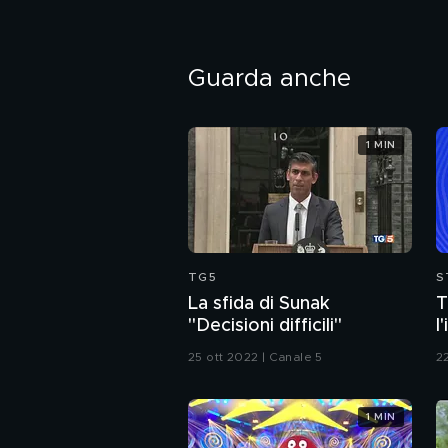
Guarda anche
1 MIN
TG5
S
La sfida di Sunak
T
"Decisioni difficili"
l
d
25 ott 2022 | Canale 5
22
s
1 MIN