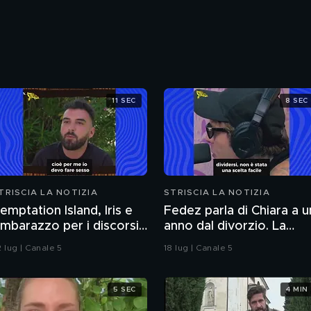
11 SEC
8 SEC
TRISCIA LA NOTIZIA
STRISCIA LA NOTIZIA
emptation Island, Iris e
Fedez parla di Chiara a u
'imbarazzo per i discorsi
anno dal divorzio. La
el fidanzato Andrea sul
reazione della Ferragni
 lug | Canale 5
18 lug | Canale 5
esso
5 SEC
4 MIN