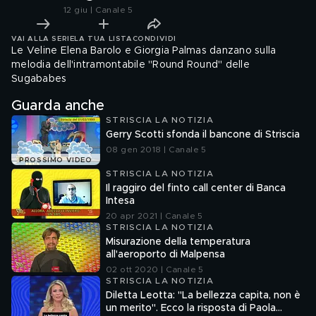
12 giu | Canale 5
VAI ALLA SERIE
LA TUA LISTA
CONDIVIDI
Le Veline Elena Barolo e Giorgia Palmas danzano sulla
melodia dell'intramontabile "Round Round" delle
Sugababes
Guarda anche
STRISCIA LA NOTIZIA
Gerry Scotti sfonda il bancone di Striscia
08 gen 2018 | Canale 5
PROSSIMO VIDEO
STRISCIA LA NOTIZIA
Il raggiro del finto call center di Banca
Intesa
20 apr 2021 | Canale 5
STRISCIA LA NOTIZIA
Misurazione della temperatura
all'aeroporto di Malpensa
02 ott 2020 | Canale 5
STRISCIA LA NOTIZIA
Diletta Leotta: "La bellezza capita, non è
un merito". Ecco la risposta di Paola