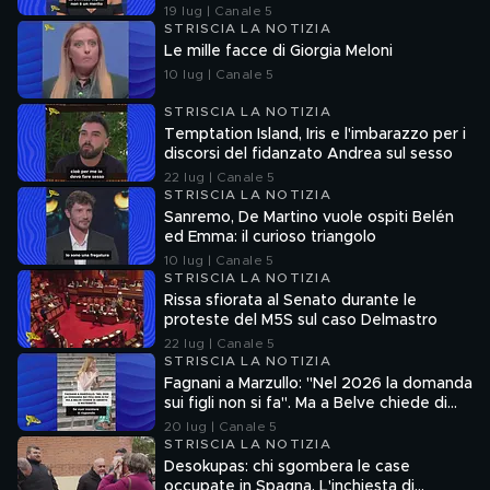
Ferrari
19 lug | Canale 5
STRISCIA LA NOTIZIA
Le mille facce di Giorgia Meloni
10 lug | Canale 5
STRISCIA LA NOTIZIA
Temptation Island, Iris e l'imbarazzo per i
discorsi del fidanzato Andrea sul sesso
22 lug | Canale 5
STRISCIA LA NOTIZIA
Sanremo, De Martino vuole ospiti Belén
ed Emma: il curioso triangolo
10 lug | Canale 5
STRISCIA LA NOTIZIA
Rissa sfiorata al Senato durante le
proteste del M5S sul caso Delmastro
22 lug | Canale 5
STRISCIA LA NOTIZIA
Fagnani a Marzullo: "Nel 2026 la domanda
sui figli non si fa". Ma a Belve chiede di
aborto e maternità
20 lug | Canale 5
STRISCIA LA NOTIZIA
Desokupas: chi sgombera le case
occupate in Spagna. L'inchiesta di