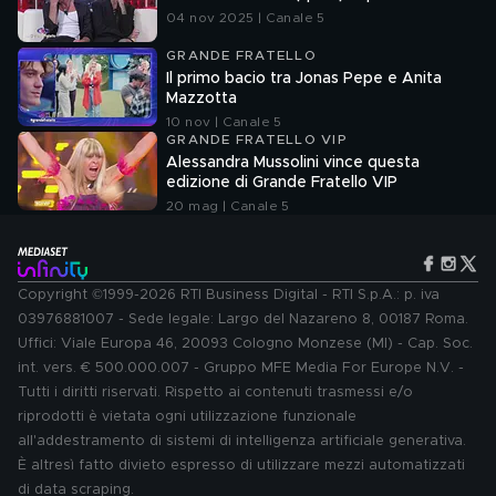
04 nov 2025 | Canale 5
GRANDE FRATELLO
Il primo bacio tra Jonas Pepe e Anita
Mazzotta
10 nov | Canale 5
GRANDE FRATELLO VIP
Alessandra Mussolini vince questa
edizione di Grande Fratello VIP
20 mag | Canale 5
Copyright ©1999-2026 RTI Business Digital - RTI S.p.A.: p. iva
03976881007 - Sede legale: Largo del Nazareno 8, 00187 Roma.
Uffici: Viale Europa 46, 20093 Cologno Monzese (MI) - Cap. Soc.
int. vers. € 500.000.007 - Gruppo MFE Media For Europe N.V. -
Tutti i diritti riservati. Rispetto ai contenuti trasmessi e/o
riprodotti è vietata ogni utilizzazione funzionale
all'addestramento di sistemi di intelligenza artificiale generativa.
È altresì fatto divieto espresso di utilizzare mezzi automatizzati
di data scraping.