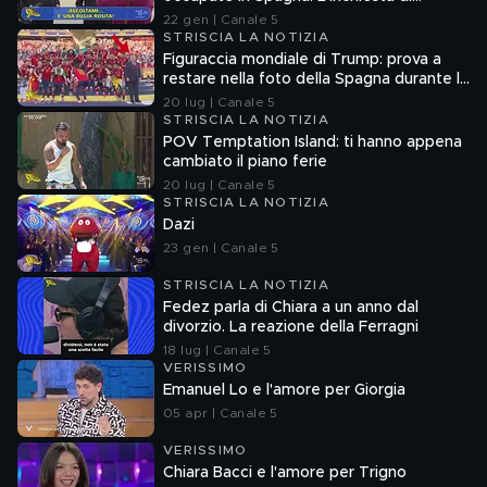
Francesco Mazza
22 gen | Canale 5
STRISCIA LA NOTIZIA
Figuraccia mondiale di Trump: prova a
restare nella foto della Spagna durante la
premiazione
20 lug | Canale 5
STRISCIA LA NOTIZIA
POV Temptation Island: ti hanno appena
cambiato il piano ferie
20 lug | Canale 5
STRISCIA LA NOTIZIA
Dazi
23 gen | Canale 5
STRISCIA LA NOTIZIA
Fedez parla di Chiara a un anno dal
divorzio. La reazione della Ferragni
18 lug | Canale 5
VERISSIMO
Emanuel Lo e l'amore per Giorgia
05 apr | Canale 5
VERISSIMO
Chiara Bacci e l'amore per Trigno