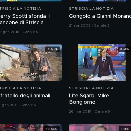
TRISCIA LA NOTIZIA
STRISCIA LA NOTIZIA
erry Scotti sfonda il
Gongolo a Gianni Morand
ancone di Striscia
21 apr 2008 | Canale 5
8 gen 2018 | Canale 5
2 MIN
8 MIN
TRISCIA LA NOTIZIA
STRISCIA LA NOTIZIA
l fratello degli animali
Lite Sgarbi Mike
Bongiorno
7 gen 2011 | Canale 5
26 mar 2019 | Canale 5
48 SEC
1 MIN