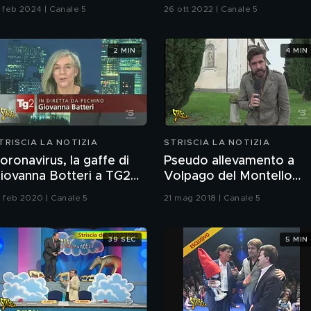
o "strappo"
Morlacchi
5 feb 2024 | Canale 5
26 ott 2022 | Canale 5
2 MIN
4 MIN
TRISCIA LA NOTIZIA
STRISCIA LA NOTIZIA
oronavirus, la gaffe di
Pseudo allevamento a
iovanna Botteri a TG2
Volpago del Montello
ossier
(TV)
9 feb 2020 | Canale 5
21 mag 2018 | Canale 5
39 SEC
5 MIN