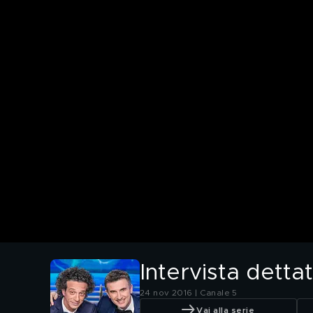
Intervista detta
24 nov 2016 | Canale 5
Vai alla serie