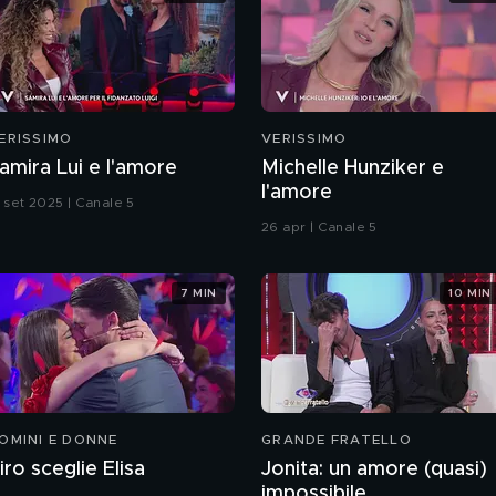
ERISSIMO
VERISSIMO
amira Lui e l'amore
Michelle Hunziker e
l'amore
3 set 2025 | Canale 5
26 apr | Canale 5
7 MIN
10 MIN
OMINI E DONNE
GRANDE FRATELLO
iro sceglie Elisa
Jonita: un amore (quasi)
impossibile