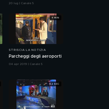
non si fa". Ma a Belve
20 lug | Canale 5
chiede di aborto e
maternità
4 MIN
STRISCIA LA NOTIZIA
Parcheggi degli aeroporti
04 apr 2019 | Canale 5
52 SEC