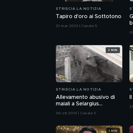
STRISCIA LA NOTIZIA
S
Tapiro d'oro ai Sottotono
G
b
01 mar 2001 | Canale 5
0
3 MIN
STRISCIA LA NOTIZIA
S
Allevamento abusivo di
I
maiali a Selargius
2
(Cagliari)
06 ott 2014 | Canale 5
1 MIN