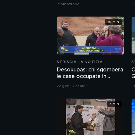
l
Promozione
1
10 MIN
STRISCIA LA NOTIZIA
S
Desokupas: chi sgombera
C
le case occupate in
G
Spagna. L'inchiesta di
D
22 gen | Canale 5
1
Francesco Mazza
4 MIN