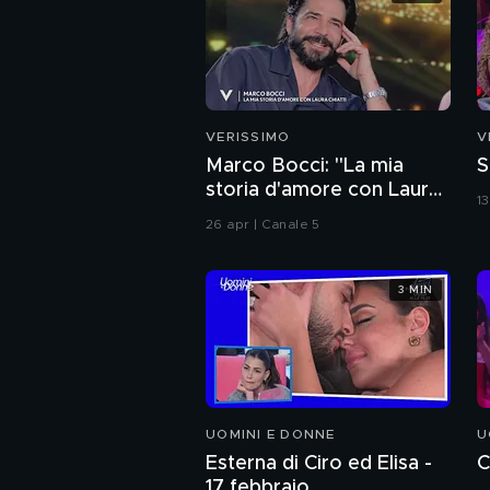
VERISSIMO
V
Marco Bocci: "La mia
S
storia d'amore con Laura
1
Chiatti"
26 apr | Canale 5
3 MIN
UOMINI E DONNE
U
Esterna di Ciro ed Elisa -
C
17 febbraio