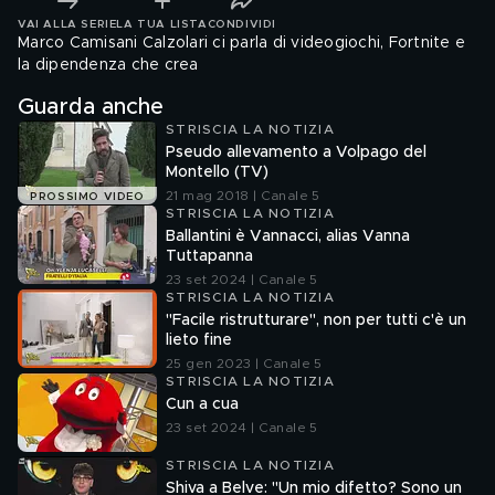
VAI ALLA SERIE
LA TUA LISTA
CONDIVIDI
Marco Camisani Calzolari ci parla di videogiochi, Fortnite e
la dipendenza che crea
Guarda anche
STRISCIA LA NOTIZIA
Pseudo allevamento a Volpago del
Montello (TV)
21 mag 2018 | Canale 5
PROSSIMO VIDEO
STRISCIA LA NOTIZIA
Ballantini è Vannacci, alias Vanna
Tuttapanna
23 set 2024 | Canale 5
STRISCIA LA NOTIZIA
"Facile ristrutturare", non per tutti c'è un
lieto fine
25 gen 2023 | Canale 5
STRISCIA LA NOTIZIA
Cun a cua
23 set 2024 | Canale 5
STRISCIA LA NOTIZIA
Shiva a Belve: "Un mio difetto? Sono un