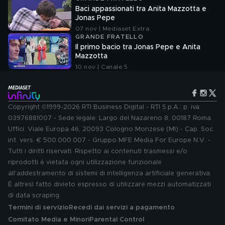
Baci appassionati tra Anita Mazzotta e
Jonas Pepe
07 nov | Mediaset Extra
GRANDE FRATELLO
Il primo bacio tra Jonas Pepe e Anita
Mazzotta
10 nov | Canale 5
Copyright ©1999-2026 RTI Business Digital - RTI S.p.A.: p. iva
03976881007 - Sede legale: Largo del Nazareno 8, 00187 Roma.
Uffici: Viale Europa 46, 20093 Cologno Monzese (MI) - Cap. Soc.
int. vers. € 500.000.007 - Gruppo MFE Media For Europe N.V. -
Tutti i diritti riservati. Rispetto ai contenuti trasmessi e/o
riprodotti è vietata ogni utilizzazione funzionale
all'addestramento di sistemi di intelligenza artificiale generativa.
È altresì fatto divieto espresso di utilizzare mezzi automatizzati
di data scraping.
Termini di servizio
Recedi dai servizi a pagamento
Comitato Media e Minori
Parental Control