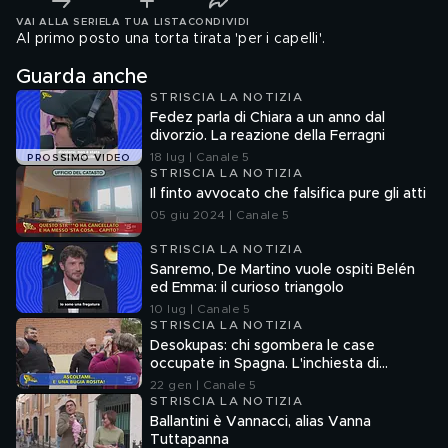
VAI ALLA SERIE
LA TUA LISTA
CONDIVIDI
Al primo posto una torta tirata 'per i capelli'.
Guarda anche
STRISCIA LA NOTIZIA
Fedez parla di Chiara a un anno dal
divorzio. La reazione della Ferragni
18 lug | Canale 5
PROSSIMO VIDEO
STRISCIA LA NOTIZIA
Il finto avvocato che falsifica pure gli atti
05 giu 2024 | Canale 5
STRISCIA LA NOTIZIA
Sanremo, De Martino vuole ospiti Belén
ed Emma: il curioso triangolo
10 lug | Canale 5
STRISCIA LA NOTIZIA
Desokupas: chi sgombera le case
occupate in Spagna. L'inchiesta di
Francesco Mazza
22 gen | Canale 5
STRISCIA LA NOTIZIA
Ballantini è Vannacci, alias Vanna
Tuttapanna