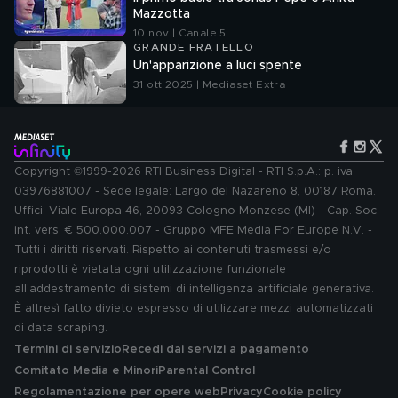
Mazzotta
10 nov | Canale 5
GRANDE FRATELLO
Un'apparizione a luci spente
31 ott 2025 | Mediaset Extra
Copyright ©1999-2026 RTI Business Digital - RTI S.p.A.: p. iva
03976881007 - Sede legale: Largo del Nazareno 8, 00187 Roma.
Uffici: Viale Europa 46, 20093 Cologno Monzese (MI) - Cap. Soc.
int. vers. € 500.000.007 - Gruppo MFE Media For Europe N.V. -
Tutti i diritti riservati. Rispetto ai contenuti trasmessi e/o
riprodotti è vietata ogni utilizzazione funzionale
all'addestramento di sistemi di intelligenza artificiale generativa.
È altresì fatto divieto espresso di utilizzare mezzi automatizzati
di data scraping.
Termini di servizio
Recedi dai servizi a pagamento
Comitato Media e Minori
Parental Control
Regolamentazione per opere web
Privacy
Cookie policy