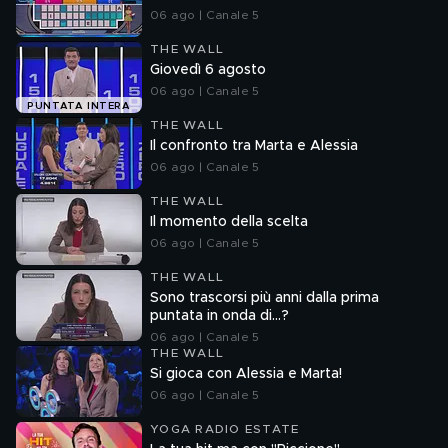
06 ago | Canale 5
THE WALL
Giovedì 6 agosto
06 ago | Canale 5
PUNTATA INTERA
THE WALL
Il confronto tra Marta e Alessia
06 ago | Canale 5
THE WALL
Il momento della scelta
06 ago | Canale 5
THE WALL
Sono trascorsi più anni dalla prima
puntata in onda di...?
06 ago | Canale 5
THE WALL
Si gioca con Alessia e Marta!
06 ago | Canale 5
YOGA RADIO ESTATE