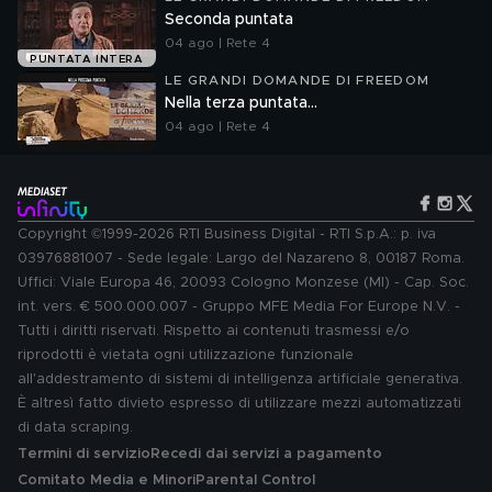
Seconda puntata
04 ago | Rete 4
PUNTATA INTERA
LE GRANDI DOMANDE DI FREEDOM
Nella terza puntata...
04 ago | Rete 4
Copyright ©1999-2026 RTI Business Digital - RTI S.p.A.: p. iva
03976881007 - Sede legale: Largo del Nazareno 8, 00187 Roma.
Uffici: Viale Europa 46, 20093 Cologno Monzese (MI) - Cap. Soc.
int. vers. € 500.000.007 - Gruppo MFE Media For Europe N.V. -
Tutti i diritti riservati. Rispetto ai contenuti trasmessi e/o
riprodotti è vietata ogni utilizzazione funzionale
all'addestramento di sistemi di intelligenza artificiale generativa.
È altresì fatto divieto espresso di utilizzare mezzi automatizzati
di data scraping.
Termini di servizio
Recedi dai servizi a pagamento
Comitato Media e Minori
Parental Control