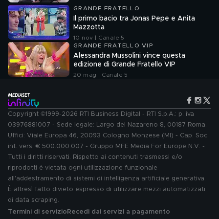
GRANDE FRATELLO
Il primo bacio tra Jonas Pepe e Anita
Mazzotta
10 nov | Canale 5
GRANDE FRATELLO VIP
Alessandra Mussolini vince questa
edizione di Grande Fratello VIP
20 mag | Canale 5
Copyright ©1999-2026 RTI Business Digital - RTI S.p.A.: p. iva
03976881007 - Sede legale: Largo del Nazareno 8, 00187 Roma.
Uffici: Viale Europa 46, 20093 Cologno Monzese (MI) - Cap. Soc.
int. vers. € 500.000.007 - Gruppo MFE Media For Europe N.V. -
Tutti i diritti riservati. Rispetto ai contenuti trasmessi e/o
riprodotti è vietata ogni utilizzazione funzionale
all'addestramento di sistemi di intelligenza artificiale generativa.
È altresì fatto divieto espresso di utilizzare mezzi automatizzati
di data scraping.
Termini di servizio
Recedi dai servizi a pagamento