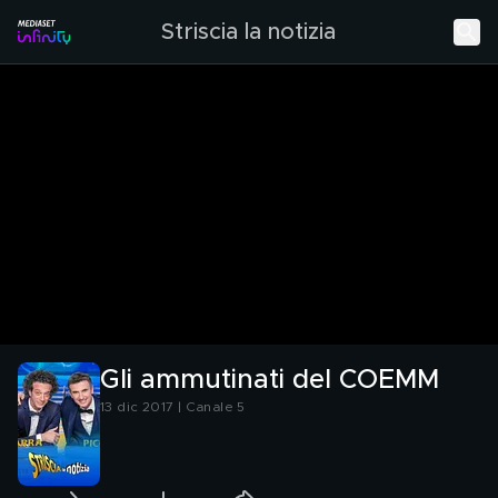
Striscia la notizia
Gli ammutinati del COEMM
13 dic 2017 | Canale 5