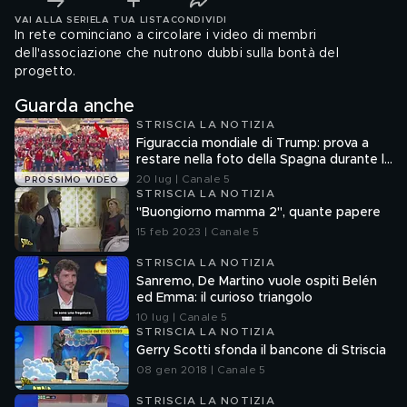
VAI ALLA SERIE
LA TUA LISTA
CONDIVIDI
In rete cominciano a circolare i video di membri
dell'associazione che nutrono dubbi sulla bontà del
progetto.
Guarda anche
STRISCIA LA NOTIZIA
Figuraccia mondiale di Trump: prova a
restare nella foto della Spagna durante la
premiazione
20 lug | Canale 5
PROSSIMO VIDEO
STRISCIA LA NOTIZIA
"Buongiorno mamma 2", quante papere
15 feb 2023 | Canale 5
STRISCIA LA NOTIZIA
Sanremo, De Martino vuole ospiti Belén
ed Emma: il curioso triangolo
10 lug | Canale 5
STRISCIA LA NOTIZIA
Gerry Scotti sfonda il bancone di Striscia
08 gen 2018 | Canale 5
STRISCIA LA NOTIZIA