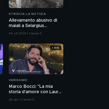
STRISCIA LA NOTIZIA
Allevamento abusivo di
maiali a Selargius
(Cagliari)
06 ott 2014 | Canale 5
1 MIN
VERISSIMO
Marco Bocci: "La mia
storia d'amore con Laura
Chiatti"
26 apr | Canale 5