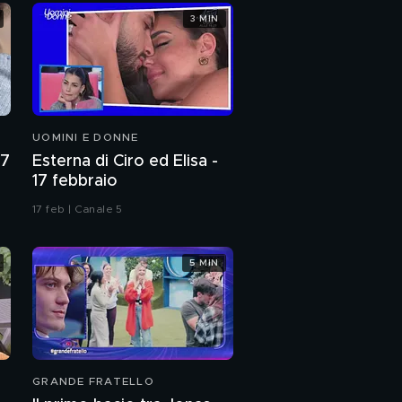
3 MIN
UOMINI E DONNE
27
Esterna di Ciro ed Elisa -
17 febbraio
17 feb | Canale 5
5 MIN
GRANDE FRATELLO