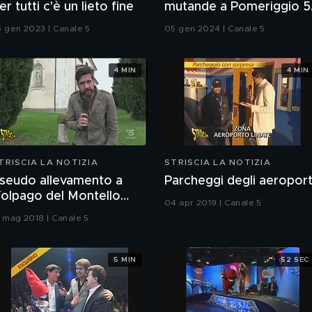
er tutti c'è un lieto fine
mutande a Pomeriggio 5
Sarà vero? La risposta è
5 gen 2023 | Canale 5
05 gen 2024 | Canale 5
nel fuorionda
4 MIN
4 MIN
TRISCIA LA NOTIZIA
STRISCIA LA NOTIZIA
seudo allevamento a
Parcheggi degli aeroport
olpago del Montello
04 apr 2019 | Canale 5
TV)
1 mag 2018 | Canale 5
5 MIN
52 SEC