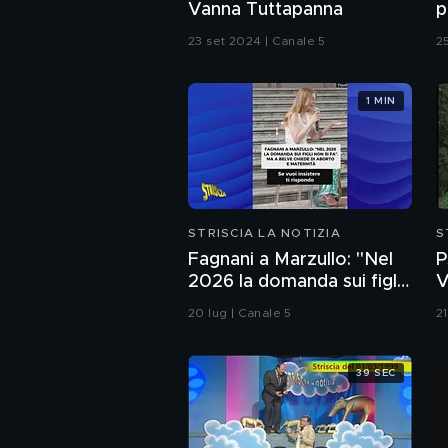
Vanna Tuttapanna
p
23 set 2024 | Canale 5
2
1 MIN
STRISCIA LA NOTIZIA
S
Fagnani a Marzullo: "Nel
P
2026 la domanda sui figli
V
non si fa". Ma a Belve
(
20 lug | Canale 5
2
chiede di aborto e
maternità
39 SEC