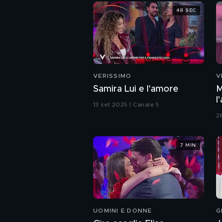
48 SEC
VERISSIMO
V
Samira Lui e l'amore
M
l
13 set 2025 | Canale 5
2
7 MIN
UOMINI E DONNE
G