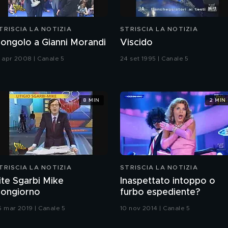
TRISCIA LA NOTIZIA
STRISCIA LA NOTIZIA
ongolo a Gianni Morandi
Viscido
1 apr 2008 | Canale 5
24 set 1995 | Canale 5
8 MIN
2 MIN
TRISCIA LA NOTIZIA
STRISCIA LA NOTIZIA
ite Sgarbi Mike
Inaspettato intoppo o
ongiorno
furbo espediente?
6 mar 2019 | Canale 5
10 nov 2014 | Canale 5