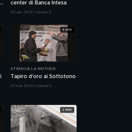
".
center di Banca Intesa
20 apr 2021 | Canale 5
4 MIN
STRISCIA LA NOTIZIA
i
Tapiro d'oro ai Sottotono
01 mar 2001 | Canale 5
3 MIN