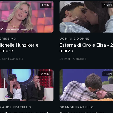
1 MIN
3 MIN
ERISSIMO
UOMINI E DONNE
ichelle Hunziker e
Esterna di Ciro e Elisa - 
'amore
marzo
6 apr | Canale 5
26 mar | Canale 5
10 MIN
1 MIN
RANDE FRATELLO
GRANDE FRATELLO