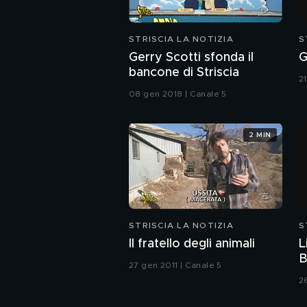
STRISCIA LA NOTIZIA
S
Gerry Scotti sfonda il
G
bancone di Striscia
2
08 gen 2018 | Canale 5
2 MIN
STRISCIA LA NOTIZIA
S
Il fratello degli animali
L
B
27 gen 2011 | Canale 5
2