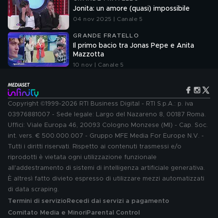
Jonita: un amore (quasi) impossibile
04 nov 2025 | Canale 5
GRANDE FRATELLO
Il primo bacio tra Jonas Pepe e Anita
Mazzotta
10 nov | Canale 5
Copyright ©1999-2026 RTI Business Digital - RTI S.p.A.: p. iva
03976881007 - Sede legale: Largo del Nazareno 8, 00187 Roma.
Uffici: Viale Europa 46, 20093 Cologno Monzese (MI) - Cap. Soc.
int. vers. € 500.000.007 - Gruppo MFE Media For Europe N.V. -
Tutti i diritti riservati. Rispetto ai contenuti trasmessi e/o
riprodotti è vietata ogni utilizzazione funzionale
all'addestramento di sistemi di intelligenza artificiale generativa.
È altresì fatto divieto espresso di utilizzare mezzi automatizzati
di data scraping.
Termini di servizio
Recedi dai servizi a pagamento
Comitato Media e Minori
Parental Control