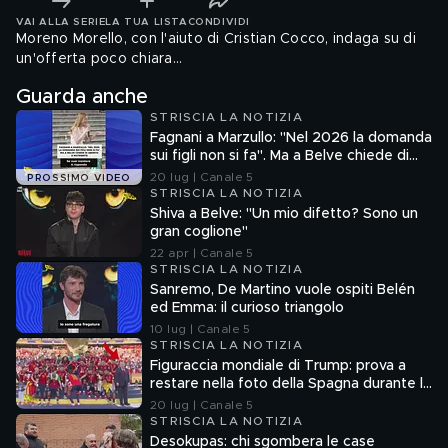
VAI ALLA SERIE
LA TUA LISTA
CONDIVIDI
Moreno Morello, con l'aiuto di Cristian Cocco, indaga su di
un'offerta poco chiara...
Guarda anche
STRISCIA LA NOTIZIA
Fagnani a Marzullo: "Nel 2026 la domanda
sui figli non si fa". Ma a Belve chiede di
aborto e maternità
20 lug | Canale 5
PROSSIMO VIDEO
STRISCIA LA NOTIZIA
Shiva a Belve: "Un mio difetto? Sono un
gran coglione"
22 apr | Canale 5
STRISCIA LA NOTIZIA
Sanremo, De Martino vuole ospiti Belén
ed Emma: il curioso triangolo
10 lug | Canale 5
STRISCIA LA NOTIZIA
Figuraccia mondiale di Trump: prova a
restare nella foto della Spagna durante la
premiazione
20 lug | Canale 5
STRISCIA LA NOTIZIA
Desokupas: chi sgombera le case