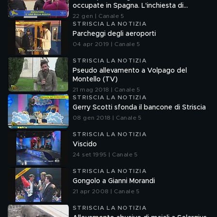
occupate in Spagna. L'inchiesta di
Francesco Mazza
22 gen | Canale 5
STRISCIA LA NOTIZIA
Parcheggi degli aeroporti
04 apr 2019 | Canale 5
STRISCIA LA NOTIZIA
Pseudo allevamento a Volpago del
Montello (TV)
21 mag 2018 | Canale 5
STRISCIA LA NOTIZIA
Gerry Scotti sfonda il bancone di Striscia
08 gen 2018 | Canale 5
STRISCIA LA NOTIZIA
Viscido
24 set 1995 | Canale 5
STRISCIA LA NOTIZIA
Gongolo a Gianni Morandi
21 apr 2008 | Canale 5
STRISCIA LA NOTIZIA