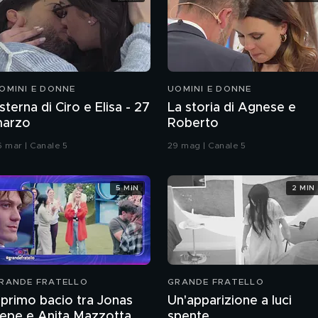
OMINI E DONNE
UOMINI E DONNE
sterna di Ciro e Elisa - 27
La storia di Agnese e
arzo
Roberto
6 mar | Canale 5
29 mag | Canale 5
5 MIN
2 MIN
RANDE FRATELLO
GRANDE FRATELLO
l primo bacio tra Jonas
Un'apparizione a luci
epe e Anita Mazzotta
spente