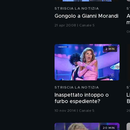
STRISCIA LA NOTIZIA
S
Gongolo a Gianni Morandi
A
m
21 apr 2008 | Canale 5
(
0
2 MIN
STRISCIA LA NOTIZIA
S
Inaspettato intoppo o
L
furbo espediente?
B
10 nov 2014 | Canale 5
2
20 MIN