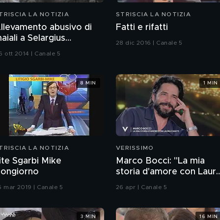
TRISCIA LA NOTIZIA
STRISCIA LA NOTIZIA
llevamento abusivo di
Fatti e rifatti
aiali a Selargius
28 dic 2016 | Canale 5
Cagliari)
6 ott 2014 | Canale 5
8 MIN
1 MIN
TRISCIA LA NOTIZIA
VERISSIMO
ite Sgarbi Mike
Marco Bocci: "La mia
ongiorno
storia d'amore con Laur
Chiatti"
6 mar 2019 | Canale 5
26 apr | Canale 5
3 MIN
16 MIN