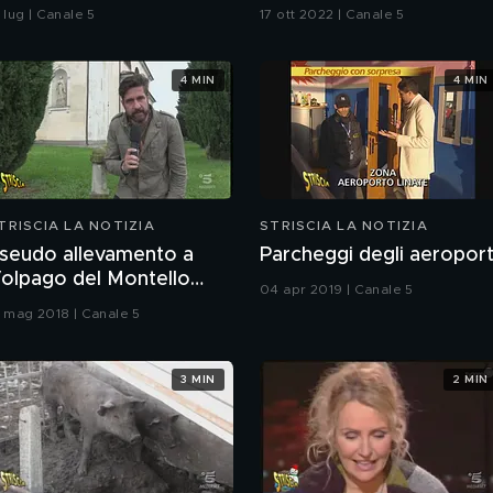
 lug | Canale 5
17 ott 2022 | Canale 5
4 MIN
4 MIN
TRISCIA LA NOTIZIA
STRISCIA LA NOTIZIA
seudo allevamento a
Parcheggi degli aeroport
olpago del Montello
04 apr 2019 | Canale 5
TV)
1 mag 2018 | Canale 5
3 MIN
2 MIN