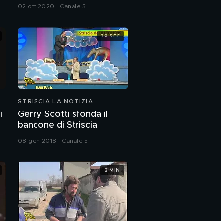
di Malpensa
02 ott 2020 | Canale 5
39 SEC
STRISCIA LA NOTIZIA
i
Gerry Scotti sfonda il
bancone di Striscia
08 gen 2018 | Canale 5
2 MIN