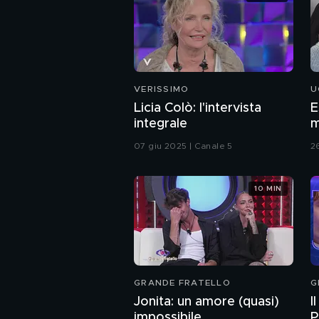
VERISSIMO
U
Licia Colò: l'intervista
E
integrale
m
07 giu 2025 | Canale 5
2
10 MIN
GRANDE FRATELLO
G
Jonita: un amore (quasi)
I
impossibile
P