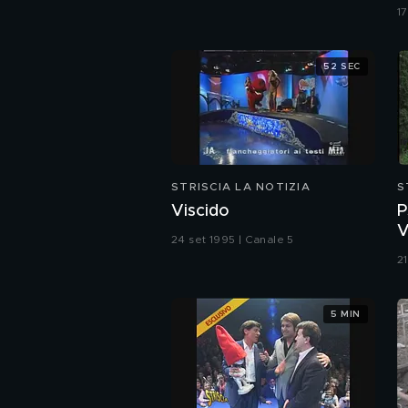
17
52 SEC
STRISCIA LA NOTIZIA
S
Viscido
P
V
24 set 1995 | Canale 5
(
2
5 MIN