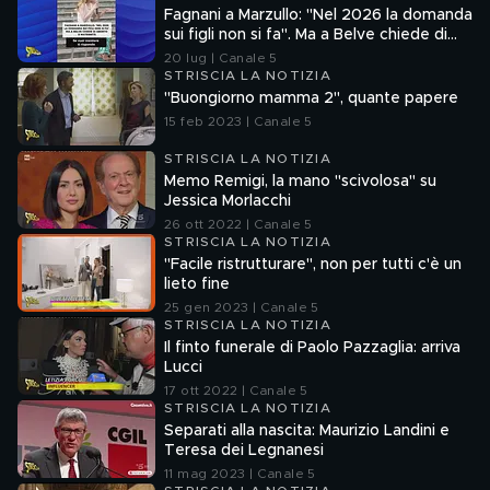
Fagnani a Marzullo: "Nel 2026 la domanda
sui figli non si fa". Ma a Belve chiede di
aborto e maternità
20 lug | Canale 5
STRISCIA LA NOTIZIA
"Buongiorno mamma 2", quante papere
15 feb 2023 | Canale 5
STRISCIA LA NOTIZIA
Memo Remigi, la mano "scivolosa" su
Jessica Morlacchi
26 ott 2022 | Canale 5
STRISCIA LA NOTIZIA
"Facile ristrutturare", non per tutti c'è un
lieto fine
25 gen 2023 | Canale 5
STRISCIA LA NOTIZIA
Il finto funerale di Paolo Pazzaglia: arriva
Lucci
17 ott 2022 | Canale 5
STRISCIA LA NOTIZIA
Separati alla nascita: Maurizio Landini e
Teresa dei Legnanesi
11 mag 2023 | Canale 5