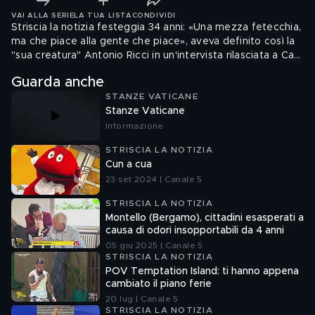
VAI ALLA SERIE
LA TUA LISTA
CONDIVIDI
Striscia la notizia festeggia 34 anni: «Una mezza fetecchia,
ma che piace alla gente che piace», aveva definito così la
"sua creatura" Antonio Ricci in un'intervista rilasciata a Cara
Tv nel 1990
Guarda anche
STANZE VATICANE
Stanze Vaticane
Informazione
STRISCIA LA NOTIZIA
Cun a cua
23 set 2024 | Canale 5
STRISCIA LA NOTIZIA
Montello (Bergamo), cittadini esasperati a
causa di odori insopportabili da 4 anni
05 giu 2025 | Canale 5
STRISCIA LA NOTIZIA
POV Temptation Island: ti hanno appena
cambiato il piano ferie
20 lug | Canale 5
STRISCIA LA NOTIZIA