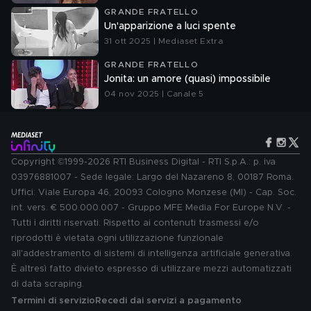
GRANDE FRATELLO
Un'apparizione a luci spente
31 ott 2025 | Mediaset Extra
GRANDE FRATELLO
Jonita: un amore (quasi) impossibile
04 nov 2025 | Canale 5
Copyright ©1999-2026 RTI Business Digital - RTI S.p.A.: p. iva
03976881007 - Sede legale: Largo del Nazareno 8, 00187 Roma.
Uffici: Viale Europa 46, 20093 Cologno Monzese (MI) - Cap. Soc.
int. vers. € 500.000.007 - Gruppo MFE Media For Europe N.V. -
Tutti i diritti riservati. Rispetto ai contenuti trasmessi e/o
riprodotti è vietata ogni utilizzazione funzionale
all'addestramento di sistemi di intelligenza artificiale generativa.
È altresì fatto divieto espresso di utilizzare mezzi automatizzati
di data scraping.
Termini di servizio
Recedi dai servizi a pagamento