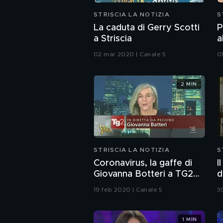
STRISCIA LA NOTIZIA
S
La caduta di Gerry Scotti
P
a Striscia
a
02 mar 2020 | Canale 5
0
2 MIN
STRISCIA LA NOTIZIA
S
Coronavirus, la gaffe di
I
Giovanna Botteri a TG2
d
Dossier
19 feb 2020 | Canale 5
3
1 MIN