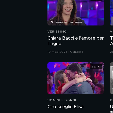
VERISSIMO
V
Chiara Bacci e l'amore per
T
Trigno
A
l
10 mag 2025 | Canale 5
2
7 MIN
UOMINI E DONNE
G
Ciro sceglie Elisa
U
s