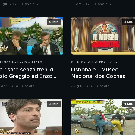
ausa di odori
degli amori
5 giu 2025 | Canale 5
19 ott 2023 | Canale 5
nsopportabili da 4 anni
5 MIN
3 MIN
TRISCIA LA NOTIZIA
STRISCIA LA NOTIZIA
e risate senza freni di
Lisbona e il Museo
zio Greggio ed Enzo
Nacional dos Coches
acchetti
3 apr 2020 | Canale 5
25 giu 2020 | Canale 5
3 MIN
4 MIN