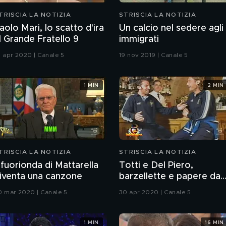
TRISCIA LA NOTIZIA
STRISCIA LA NOTIZIA
aolo Mari, lo scatto d'ira
Un calcio nel sedere agli
l Grande Fratello 9
immigrati
1 apr 2020 | Canale 5
19 nov 2019 | Canale 5
1 MIN
2 MIN
TRISCIA LA NOTIZIA
STRISCIA LA NOTIZIA
l fuorionda di Mattarella
Totti e Del Piero,
iventa una canzone
barzellette e papere da
Nazionale
0 mar 2020 | Canale 5
30 apr 2020 | Canale 5
1 MIN
16 MIN