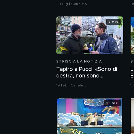
piano ferie
c
20 lug | Canale 5
0
i
6 MIN
STRISCIA LA NOTIZIA
S
Tapiro a Pucci: «Sono di
L
destra, non sono
E
fascista» e su Fiorello
I
19 feb | Canale 5
1
spara a zero
28 SEC