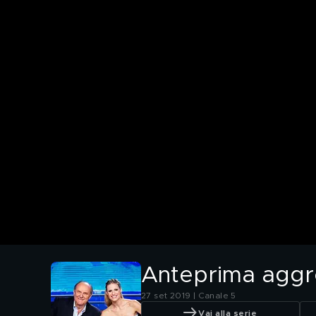
Anteprima aggr
27 set 2019 | Canale 5
Vai alla serie