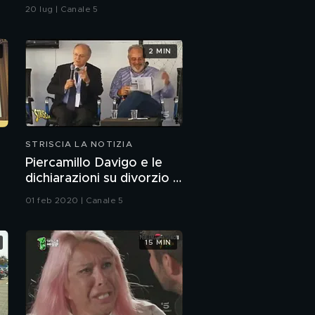
nella foto della Spagna
20 lug | Canale 5
durante la premiazione
2 MIN
STRISCIA LA NOTIZIA
Piercamillo Davigo e le
dichiarazioni su divorzio e
uxoricidio
01 feb 2020 | Canale 5
15 MIN