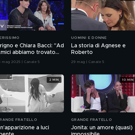
ERISSIMO
UOMINI E DONNE
rigno e Chiara Bacci: "Ad
La storia di Agnese e
mici abbiamo trovato
Roberto
'amore"
5 mag 2025 | Canale 5
29 mag | Canale 5
2 MIN
10 MIN
RANDE FRATELLO
GRANDE FRATELLO
n'apparizione a luci
Jonita: un amore (quasi)
pente
impossibile