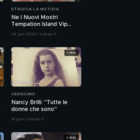
STRISCIA LA NOTIZIA
Ne I Nuovi Mostri
Tempation Island Vip
mixato con X Factor
03 gen 2020 | Canale 5
1 MIN
VERISSIMO
Nancy Brilli: "Tutte le
donne che sono"
18 gen | Canale 5
3 MIN