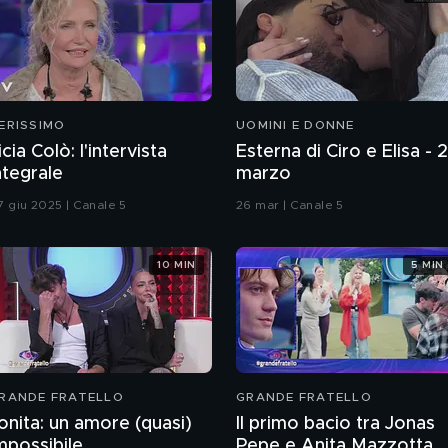
ERISSIMO
UOMINI E DONNE
icia Colò: l'intervista
Esterna di Ciro e Elisa - 
ntegrale
marzo
7 giu 2025 | Canale 5
26 mar | Canale 5
10 MIN
5 MIN
RANDE FRATELLO
GRANDE FRATELLO
onita: un amore (quasi)
Il primo bacio tra Jonas
mpossibile
Pepe e Anita Mazzotta