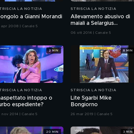
TRISCIA LA NOTIZIA
STRISCIA LA NOTIZIA
ongolo a Gianni Morandi
Allevamento abusivo di
maiali a Selargius
1 apr 2008 | Canale 5
(Cagliari)
06 ott 2014 | Canale 5
2 MIN
8 MIN
TRISCIA LA NOTIZIA
STRISCIA LA NOTIZIA
naspettato intoppo o
Lite Sgarbi Mike
urbo espediente?
Bongiorno
0 nov 2014 | Canale 5
26 mar 2019 | Canale 5
20 MIN
3 MIN