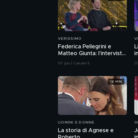
VERISSIMO
V
Federica Pellegrini e
L
Matteo Giunta: l'intervista
i
integrale
07 giu | Canale 5
0
16 MIN
UOMINI E DONNE
G
La storia di Agnese e
J
Roberto
i