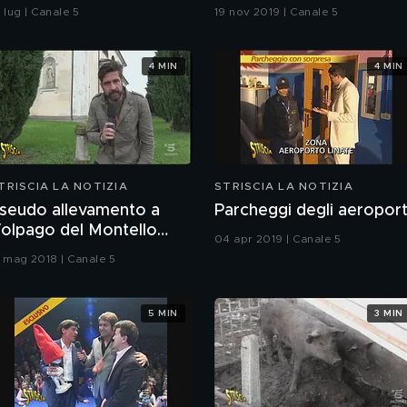
erito". Ecco la risposta
 lug | Canale 5
19 nov 2019 | Canale 5
i Paola Ferrari
4 MIN
4 MIN
TRISCIA LA NOTIZIA
STRISCIA LA NOTIZIA
seudo allevamento a
Parcheggi degli aeroport
olpago del Montello
04 apr 2019 | Canale 5
TV)
1 mag 2018 | Canale 5
5 MIN
3 MIN