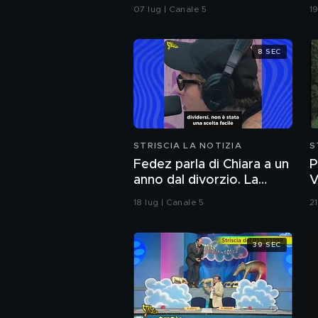
l'ormone
m
07 lug | Canale 5
19
d
8 SEC
STRISCIA LA NOTIZIA
S
Fedez parla di Chiara a un
P
anno dal divorzio. La
V
reazione della Ferragni
(
18 lug | Canale 5
2
39 SEC