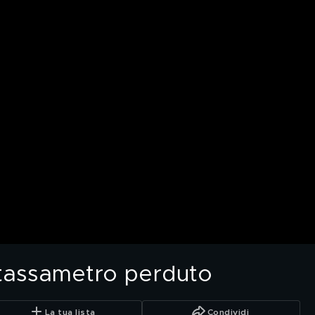
l tassametro perduto
La tua lista
Condividi