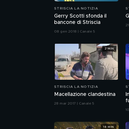
STRISCIA LA NOTIZIA
S
Gerry Scotti sfonda il
G
bancone di Striscia
2
08 gen 2018 | Canale 5
2 MIN
STRISCIA LA NOTIZIA
S
Macellazione clandestina
I
f
28 mar 2017 | Canale 5
1
18 MIN