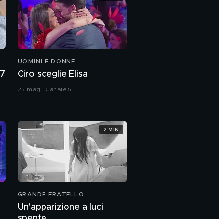
UOMINI E DONNE
27
Ciro sceglie Elisa
26 mag | Canale 5
2 MIN
GRANDE FRATELLO
Un'apparizione a luci
spente