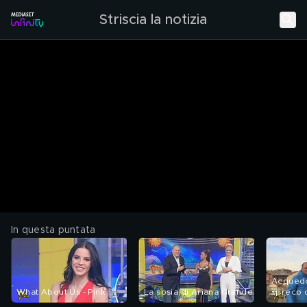
Striscia la notizia
In questa puntata
Acquedot
What About Us - Pink
La sosia di Ariana Grande
spreco 
indigna