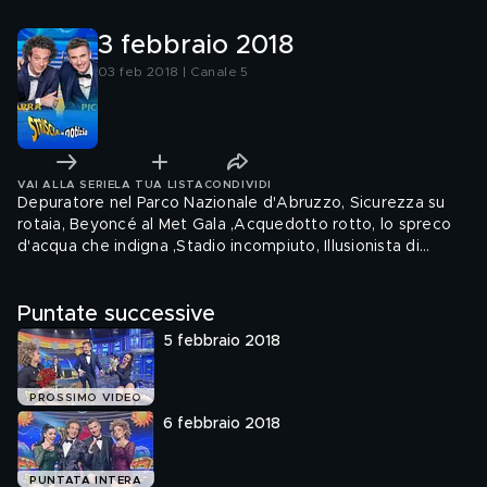
3 febbraio 2018
03 feb 2018 | Canale 5
VAI ALLA SERIE
LA TUA LISTA
CONDIVIDI
Depuratore nel Parco Nazionale d'Abruzzo, Sicurezza su
rotaia, Beyoncé al Met Gala ,Acquedotto rotto, lo spreco
d'acqua che indigna ,Stadio incompiuto, Illusionista di
strada,Cibo personalizzato a domicilio, Le proprietà del
prezzemolo
Puntate successive
5 febbraio 2018
PROSSIMO VIDEO
6 febbraio 2018
PUNTATA INTERA