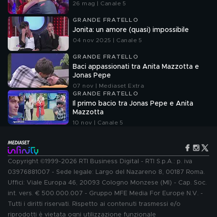
26 mag | Canale 5
GRANDE FRATELLO
Jonita: un amore (quasi) impossibile
04 nov 2025 | Canale 5
GRANDE FRATELLO
Baci appassionati tra Anita Mazzotta e
Jonas Pepe
07 nov | Mediaset Extra
GRANDE FRATELLO
Il primo bacio tra Jonas Pepe e Anita
Mazzotta
10 nov | Canale 5
Copyright ©1999-2026 RTI Business Digital - RTI S.p.A.: p. iva
03976881007 - Sede legale: Largo del Nazareno 8, 00187 Roma.
Uffici: Viale Europa 46, 20093 Cologno Monzese (MI) - Cap. Soc.
int. vers. € 500.000.007 - Gruppo MFE Media For Europe N.V. -
Tutti i diritti riservati. Rispetto ai contenuti trasmessi e/o
riprodotti è vietata ogni utilizzazione funzionale