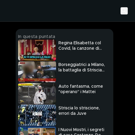
In questa puntata
Regina Elisabetta col
Covid, la canzone di
Highlander Dj
Borseggiatrici a Milano,
la battaglia di Striscia
continua
Auto fantasma, come
"operano" i Mattei
Striscia lo striscione,
errori da Juve
I Nuovi Mostri, i segreti