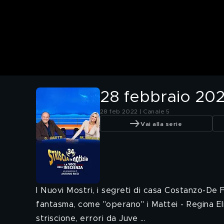
28 febbraio 20
28 feb 2022 | Canale 5
Vai alla serie
I Nuovi Mostri, i segreti di casa Costanzo-De Fi
fantasma, come "operano" i Mattei - Regina Elis
striscione, errori da Juve ...