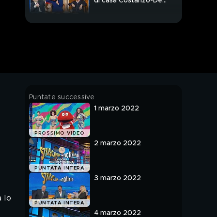
di casa Costanzo-De
Filippi
Droga ad Aprilia, il
mercato della cocaina
Il problema delle
terapie intensive in
Sicilia
Guerra in Ucraina, il
Puntate successive
ruolo del digitale
1 marzo 2022
I rapporti della politica
PROSSIMO VIDEO
italiana con Putin
2 marzo 2022
Striscia tra poco
PUNTATA INTERA
3 marzo 2022
 lo
PUNTATA INTERA
4 marzo 2022