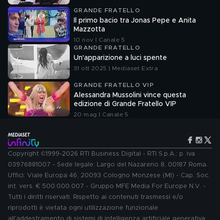
GRANDE FRATELLO
Il primo bacio tra Jonas Pepe e Anita
Mazzotta
10 nov | Canale 5
GRANDE FRATELLO
Un'apparizione a luci spente
31 ott 2025 | Mediaset Extra
GRANDE FRATELLO VIP
Alessandra Mussolini vince questa
edizione di Grande Fratello VIP
20 mag | Canale 5
Copyright ©1999-2026 RTI Business Digital - RTI S.p.A.: p. iva
03976881007 - Sede legale: Largo del Nazareno 8, 00187 Roma.
Uffici: Viale Europa 46, 20093 Cologno Monzese (MI) - Cap. Soc.
int. vers. € 500.000.007 - Gruppo MFE Media For Europe N.V. -
Tutti i diritti riservati. Rispetto ai contenuti trasmessi e/o
riprodotti è vietata ogni utilizzazione funzionale
all'addestramento di sistemi di intelligenza artificiale generativa.