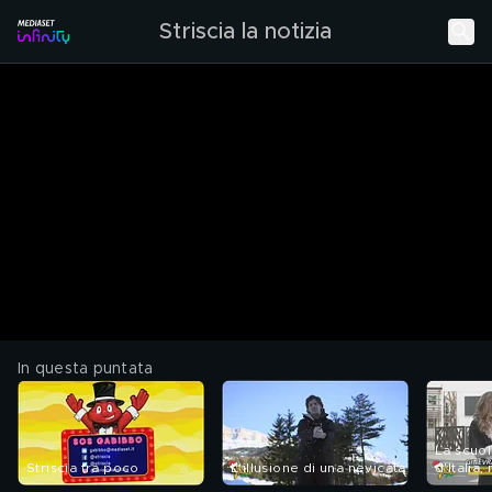
Striscia la notizia
In questa puntata
La scuol
Striscia tra poco
L'illusione di una nevicata
d'Italia