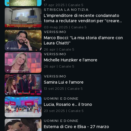
17 apr 2025 | Canale 5
STRISCIA LA NOTIZIA
L'imprenditore di recente condannato
torna a reclutare venditori per "creare
futuri milionari"
03 mag 2025 | Canale 5
VERISSIMO
Marco Bocci: "La mia storia d'amore con
Laura Chiatti"
26 apr | Canale 5
VERISSIMO
Michelle Hunziker e l'amore
26 apr | Canale 5
VERISSIMO
Samira Lui e l'amore
13 set 2025 | Canale 5
UOMINI E DONNE
Lucia, Rosario e... il trono
23 set 2025 | Canale 5
UOMINI E DONNE
Esterna di Ciro e Elisa - 27 marzo