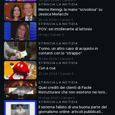
05 gen 2024 | Canale 5
STRISCIA LA NOTIZIA
Memo Remigi, la mano "scivolosa" su
Jessica Morlacchi
26 ott 2022 | Canale 5
STRISCIA LA NOTIZIA
POV: sei intollerante al lattosio
14 lug | Canale 5
STRISCIA LA NOTIZIA
Torino, un altro caso di acquisto in
contanti con lo "strappo"
15 feb 2024 | Canale 5
STRISCIA LA NOTIZIA
Cun a cua
23 set 2024 | Canale 5
STRISCIA LA NOTIZIA
Quei crediti dei clienti di Facile
Ristrutturare che non esistono nei loro
sistemi informatici
12 mag 2025 | Canale 5
STRISCIA LA NOTIZIA
Il sistema fallato di una buona parte del
giornalismo online: articoli pubblicati