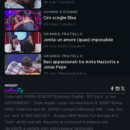
26 mar | Canale 5
UOMINI E DONNE
Ciro sceglie Elisa
26 mag | Canale 5
GRANDE FRATELLO
Jonita: un amore (quasi) impossibile
04 nov 2025 | Canale 5
GRANDE FRATELLO
Baci appassionati tra Anita Mazzotta e
Jonas Pepe
07 nov | Mediaset Extra
Copyright ©1999-2026 RTI Business Digital - RTI S.p.A.: p. iva
03976881007 - Sede legale: Largo del Nazareno 8, 00187 Roma.
Uffici: Viale Europa 46, 20093 Cologno Monzese (MI) - Cap. Soc.
int. vers. € 500.000.007 - Gruppo MFE Media For Europe N.V. -
Tutti i diritti riservati. Rispetto ai contenuti trasmessi e/o
riprodotti è vietata ogni utilizzazione funzionale