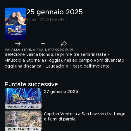
discarica
Veneto
25 gennaio 2025
25 gen 2025 | Canale 5
VAI ALLA SERIE
LA TUA LISTA
CONDIVIDI
Selezione velina bionda, le prime tre semifinaliste -
Pinuccio a Stornara (Foggia), nell'ex campo Rom diventato
oggi una discarica - Laudadio e il caso dell'impianto
industriale di fotovoltaici a Mogliano Veneto - Tra le
occasionissime del Baffo: il menù del compleanno della
Puntate successive
Boschi! - "Capolavori del mondo in cucina": la focaccia con
vitello tonnato di Lorenzo Sirabella - Capitan Ventosa e il
27 gennaio 2025
caso del pericoloso passaggio a livello di Cesano Maderno
- MCC e il caso degli elettro...
PROSSIMO VIDEO
Capitan Ventosa a San Lazzaro tra fango
e fiumi di parole
PUNTATA INTERA