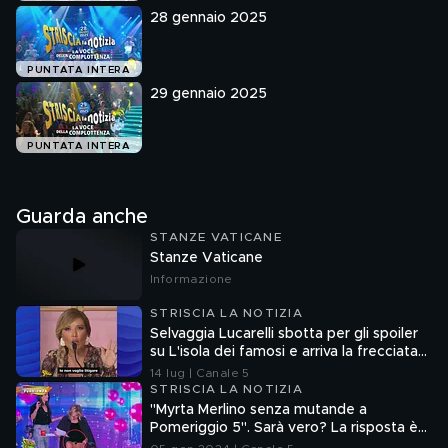
28 gennaio 2025
PUNTATA INTERA
29 gennaio 2025
PUNTATA INTERA
Guarda anche
STANZE VATICANE
Stanze Vaticane
Informazione
STRISCIA LA NOTIZIA
Selvaggia Lucarelli sbotta per gli spoiler
su L'isola dei famosi e arriva la frecciata
di Fedez
14 lug | Canale 5
STRISCIA LA NOTIZIA
"Myrta Merlino senza mutande a
Pomeriggio 5". Sarà vero? La risposta è
nel fuorionda