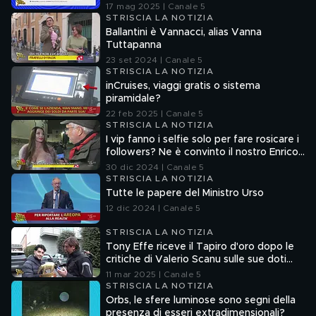
senza la verifica delle fonti
17 mag 2025 | Canale 5
STRISCIA LA NOTIZIA
Ballantini è Vannacci, alias Vanna
Tuttapanna
23 set 2024 | Canale 5
STRISCIA LA NOTIZIA
inCruises, viaggi gratis o sistema
piramidale?
22 feb 2025 | Canale 5
STRISCIA LA NOTIZIA
I vip fanno i selfie solo per fare rosicare i
followers? Ne è convinto il nostro Enrico
Lucci
30 dic 2024 | Canale 5
STRISCIA LA NOTIZIA
Tutte le papere del Ministro Urso
12 dic 2024 | Canale 5
STRISCIA LA NOTIZIA
Tony Effe riceve il Tapiro d'oro dopo le
critiche di Valerio Scanu sulle sue doti
canore
11 mar 2025 | Canale 5
STRISCIA LA NOTIZIA
Orbs, le sfere luminose sono segni della
presenza di esseri extradimensionali?