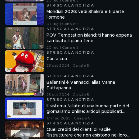
20 lug | Canale 5
STRISCIA LA NOTIZIA
Mondiali 2026: vedi Shakira e ti parte
l'ormone
07 lug | Canale 5
STRISCIA LA NOTIZIA
POV Temptation Island: ti hanno appena
cambiato il piano ferie
20 lug | Canale 5
STRISCIA LA NOTIZIA
Cun a cua
23 set 2024 | Canale 5
STRISCIA LA NOTIZIA
Ballantini è Vannacci, alias Vanna
Tuttapanna
23 set 2024 | Canale 5
STRISCIA LA NOTIZIA
Il sistema fallato di una buona parte del
giornalismo online: articoli pubblicati
senza la verifica delle fonti
17 mag 2025 | Canale 5
STRISCIA LA NOTIZIA
Quei crediti dei clienti di Facile
Ristrutturare che non esistono nei loro