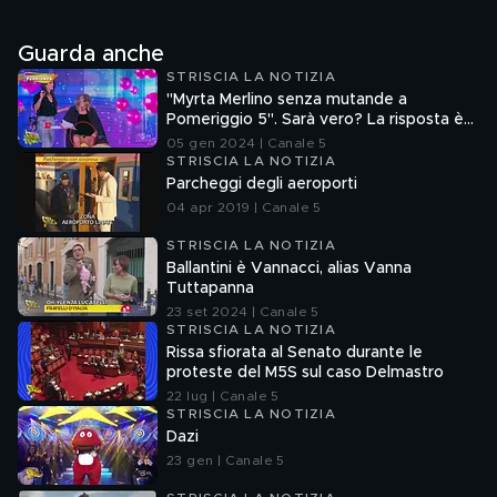
Guarda anche
STRISCIA LA NOTIZIA
"Myrta Merlino senza mutande a
Pomeriggio 5". Sarà vero? La risposta è
nel fuorionda
05 gen 2024 | Canale 5
STRISCIA LA NOTIZIA
Parcheggi degli aeroporti
04 apr 2019 | Canale 5
STRISCIA LA NOTIZIA
Ballantini è Vannacci, alias Vanna
Tuttapanna
23 set 2024 | Canale 5
STRISCIA LA NOTIZIA
Rissa sfiorata al Senato durante le
proteste del M5S sul caso Delmastro
22 lug | Canale 5
STRISCIA LA NOTIZIA
Dazi
23 gen | Canale 5