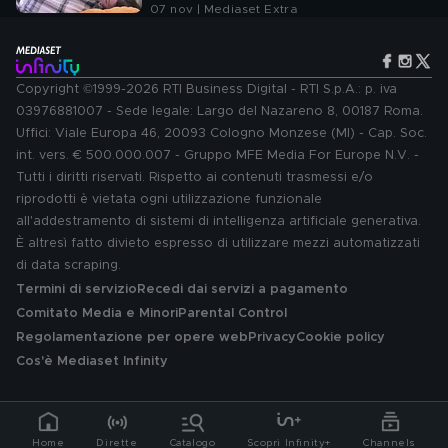
07 nov | Mediaset Extra
Copyright ©1999-2026 RTI Business Digital - RTI S.p.A.: p. iva
03976881007 - Sede legale: Largo del Nazareno 8, 00187 Roma.
Uffici: Viale Europa 46, 20093 Cologno Monzese (MI) - Cap. Soc.
int. vers. € 500.000.007 - Gruppo MFE Media For Europe N.V. -
Tutti i diritti riservati. Rispetto ai contenuti trasmessi e/o
riprodotti è vietata ogni utilizzazione funzionale
all'addestramento di sistemi di intelligenza artificiale generativa.
È altresì fatto divieto espresso di utilizzare mezzi automatizzati
di data scraping.
Termini di servizio
Recedi dai servizi a pagamento
Comitato Media e Minori
Parental Control
Regolamentazione per opere web
Privacy
Cookie policy
Cos'è Mediaset Infinity
Home
Dirette
Catalogo
Scopri Infinity+
Channels