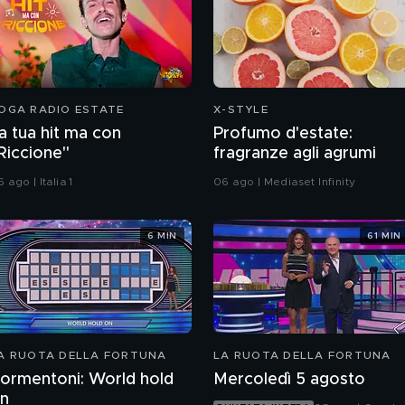
OGA RADIO ESTATE
X-STYLE
a tua hit ma con
Profumo d'estate:
Riccione"
fragranze agli agrumi
 ago | Italia 1
06 ago | Mediaset Infinity
6 MIN
61 MIN
A RUOTA DELLA FORTUNA
LA RUOTA DELLA FORTUNA
ormentoni: World hold
Mercoledì 5 agosto
n