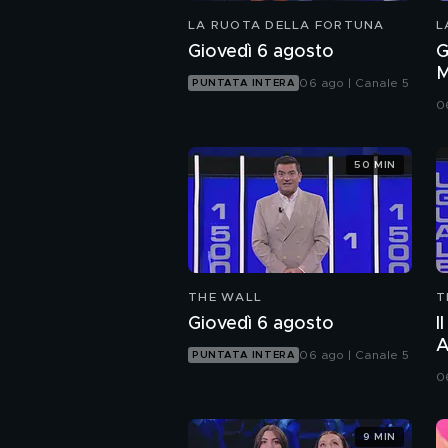
LA RUOTA DELLA FORTUNA
L
Giovedì 6 agosto
G
M
06 ago | Canale 5
PUNTATA INTERA
0
50 MIN
THE WALL
T
Giovedì 6 agosto
I
A
06 ago | Canale 5
PUNTATA INTERA
0
9 MIN