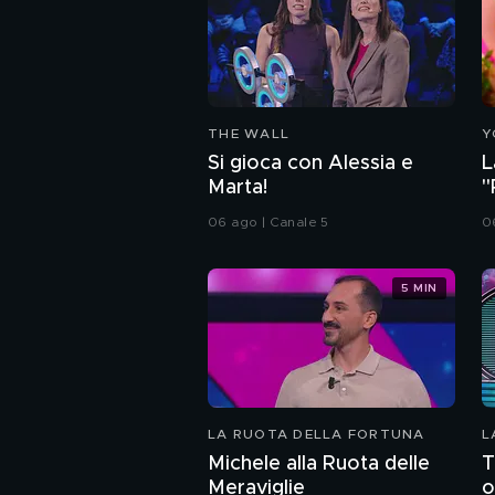
THE WALL
Y
Si gioca con Alessia e
L
Marta!
"
06 ago | Canale 5
06
5 MIN
LA RUOTA DELLA FORTUNA
L
Michele alla Ruota delle
T
Meraviglie
o