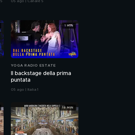
 5
05 ago | Canale 5
1 MIN
YOGA RADIO ESTATE
Il backstage della prima
puntata
05 ago | Italia 1
18 MIN