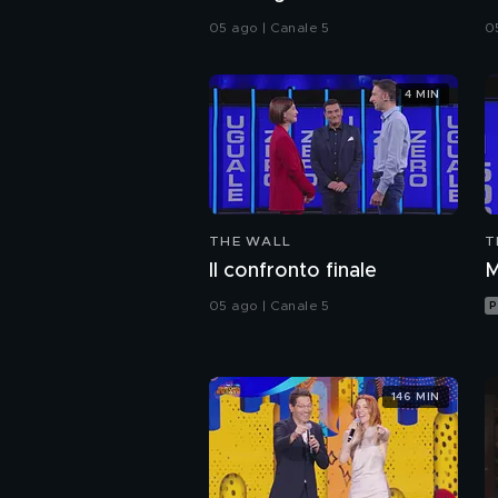
05 ago | Canale 5
0
4 MIN
THE WALL
T
Il confronto finale
M
05 ago | Canale 5
P
146 MIN