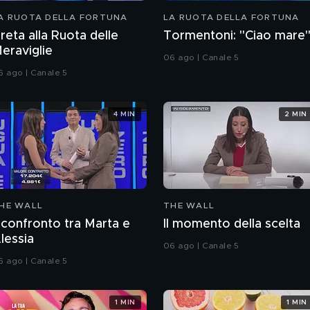
A RUOTA DELLA FORTUNA
LA RUOTA DELLA FORTUNA
reta alla Ruota delle
Tormentoni: "Ciao mare
eraviglie
06 ago | Canale 5
6 ago | Canale 5
4 MIN
2 MIN
HE WALL
THE WALL
l confronto tra Marta e
Il momento della scelta
lessia
06 ago | Canale 5
6 ago | Canale 5
1 MIN
1 MIN