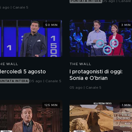
05 ago | Canale
PUNTATA INTERA
5 ago | Canale 5
50 MIN
3 MIN
HE WALL
THE WALL
ercoledì 5 agosto
I protagonisti di oggi:
Sonia e O'brian
05 ago | Canale 5
UNTATA INTERA
05 ago | Canale 5
125 MIN
1 MIN