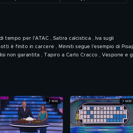
di tempo per l'ATAC , Satira calcistica , Iva sugli
ti è finito in carcere , Minniti segue l'esempio di Pisap
lisi non garantita , Tapiro a Carlo Cracco , Vespone e gl
7 MIN
7 MIN