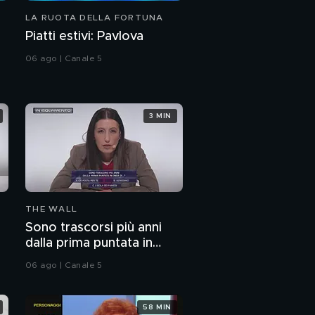
LA RUOTA DELLA FORTUNA
"
Piatti estivi: Pavlova
06 ago | Canale 5
3 MIN
THE WALL
Sono trascorsi più anni
dalla prima puntata in
onda di...?
06 ago | Canale 5
58 MIN