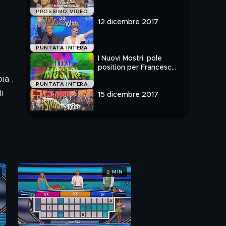
PROSSIMO VIDEO
12 dicembre 2017
PUNTATA INTERA
I Nuovi Mostri, pole
position per Francesco
Totti
ia ,
PUNTATA INTERA
i
15 dicembre 2017
PUNTATA INTERA
2 MIN