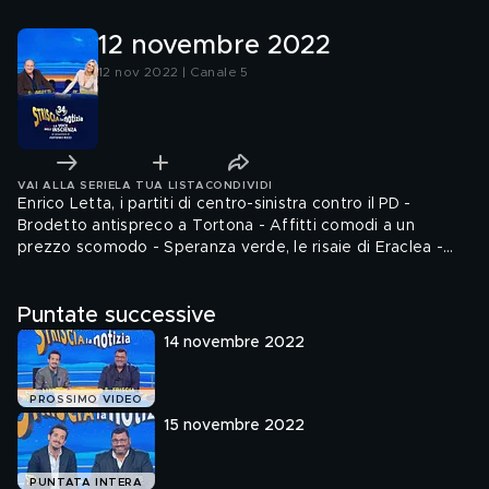
chiamat
12 novembre 2022
12 nov 2022 | Canale 5
VAI ALLA SERIE
LA TUA LISTA
CONDIVIDI
Enrico Letta, i partiti di centro-sinistra contro il PD -
Brodetto antispreco a Tortona - Affitti comodi a un
prezzo scomodo - Speranza verde, le risaie di Eraclea -
Moda caustica, un Malgioglio addobbato - Il calendario della
Polizia di Stato 2023 - Registro Pubblico delle Opposizioni,
Puntate successive
perché continuano ad arrivare chiamate moleste - Truffe
assicurative sul web (ancora) - Il business dei rider senza
14 novembre 2022
documenti - Fuoco, lame e sparizioni a Striscia la magia
PROSSIMO VIDEO
15 novembre 2022
PUNTATA INTERA