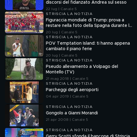
discorsi del fidanzato Andrea sul sesso
22 lug | Canale 5
STRISCIA LA NOTIZIA
Figuraccia mondiale di Trump: prova a
restare nella foto della Spagna durante la
premiazione
20 lug | Canale 5
STRISCIA LA NOTIZIA
POV Temptation Island: ti hanno appena
cambiato il piano ferie
20 lug | Canale 5
STRISCIA LA NOTIZIA
Pseudo allevamento a Volpago del
Montello (TV)
21 mag 2018 | Canale 5
STRISCIA LA NOTIZIA
Parcheggi degli aeroporti
04 apr 2019 | Canale 5
STRISCIA LA NOTIZIA
Gongolo a Gianni Morandi
21 apr 2008 | Canale 5
STRISCIA LA NOTIZIA
Gerry Scotti sfonda il bancone di Striscia