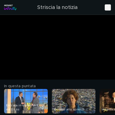
Striscia la notizia
In questa puntata
Entrata in studio di Ezio
ed Enzo
Occhio allo spreco
Incantes