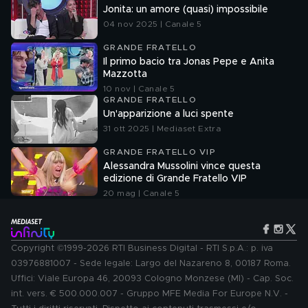
Jonita: un amore (quasi) impossibile
04 nov 2025 | Canale 5
GRANDE FRATELLO
Il primo bacio tra Jonas Pepe e Anita
Mazzotta
10 nov | Canale 5
GRANDE FRATELLO
Un'apparizione a luci spente
31 ott 2025 | Mediaset Extra
GRANDE FRATELLO VIP
Alessandra Mussolini vince questa
edizione di Grande Fratello VIP
20 mag | Canale 5
Copyright ©1999-2026 RTI Business Digital - RTI S.p.A.: p. iva
03976881007 - Sede legale: Largo del Nazareno 8, 00187 Roma.
Uffici: Viale Europa 46, 20093 Cologno Monzese (MI) - Cap. Soc.
int. vers. € 500.000.007 - Gruppo MFE Media For Europe N.V. -