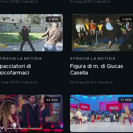
7 nov 2018 | Canale 5
11 mag 2019 | Canale 5
2 MIN
3 MIN
TRISCIA LA NOTIZIA
STRISCIA LA NOTIZIA
pacciatori di
Figura di m. di Giucas
sicofarmaci
Casella
5 mar 2019 | Canale 5
30 mag 2019 | Canale 5
48 SEC
17 MIN