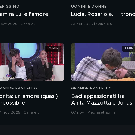
ERISSIMO
UOMINI E DONNE
amira Lui e l'amore
Lucia, Rosario e... il tron
3 set 2025 | Canale 5
23 set 2025 | Canale 5
10 MIN
1 MIN
RANDE FRATELLO
GRANDE FRATELLO
onita: un amore (quasi)
Baci appassionati tra
mpossibile
Anita Mazzotta e Jonas
Pepe
4 nov 2025 | Canale 5
07 nov | Mediaset Extra