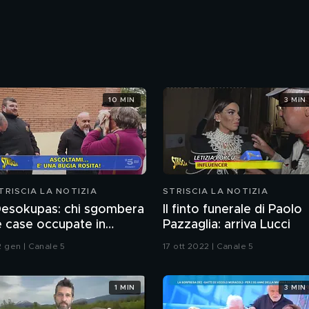
10 MIN
3 MIN
TRISCIA LA NOTIZIA
STRISCIA LA NOTIZIA
esokupas: chi sgombera
Il finto funerale di Paolo
e case occupate in
Pazzaglia: arriva Lucci
pagna. L'inchiesta di
2 gen | Canale 5
17 ott 2022 | Canale 5
rancesco Mazza
1 MIN
3 MIN