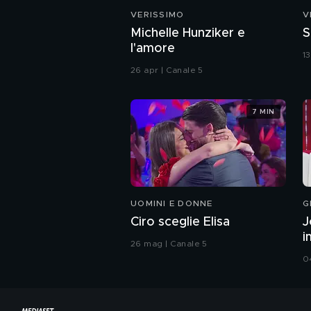
VERISSIMO
V
Michelle Hunziker e
S
l'amore
1
26 apr | Canale 5
7 MIN
UOMINI E DONNE
G
Ciro sceglie Elisa
J
i
26 mag | Canale 5
0