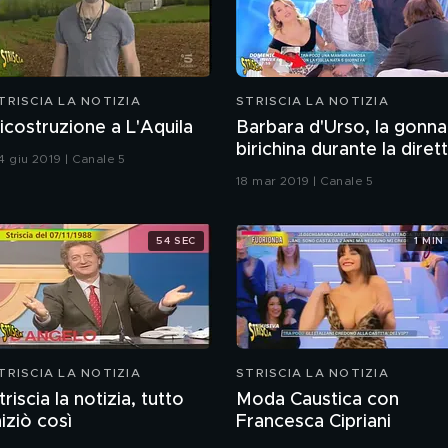
TRISCIA LA NOTIZIA
STRISCIA LA NOTIZIA
icostruzione a L'Aquila
Barbara d'Urso, la gonna
birichina durante la diret
4 giu 2019 | Canale 5
18 mar 2019 | Canale 5
54 SEC
1 MIN
TRISCIA LA NOTIZIA
STRISCIA LA NOTIZIA
triscia la notizia, tutto
Moda Caustica con
niziò così
Francesca Cipriani