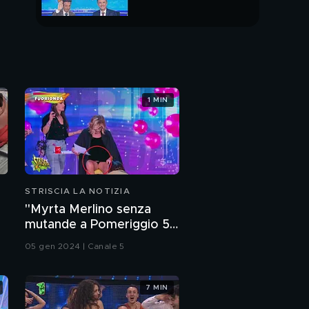
Baglioni
Ultimo arrabbiato re de
PUNTATA INTERA
I Nuovi Mostri
1 MIN
STRISCIA LA NOTIZIA
"Myrta Merlino senza
mutande a Pomeriggio 5".
Sarà vero? La risposta è
05 gen 2024 | Canale 5
nel fuorionda
7 MIN