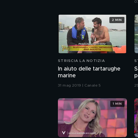
0
2 MIN
STRISCIA LA NOTIZIA
S
In aiuto delle tartarughe
S
marine
p
31 mag 2019 | Canale 5
2
1 MIN