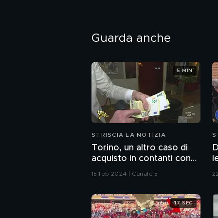
Guarda anche
5 MIN
STRISCIA LA NOTIZIA
S
Torino, un altro caso di
D
acquisto in contanti con
l
lo "strappo"
S
15 feb 2024 | Canale 5
2
F
17 SEC