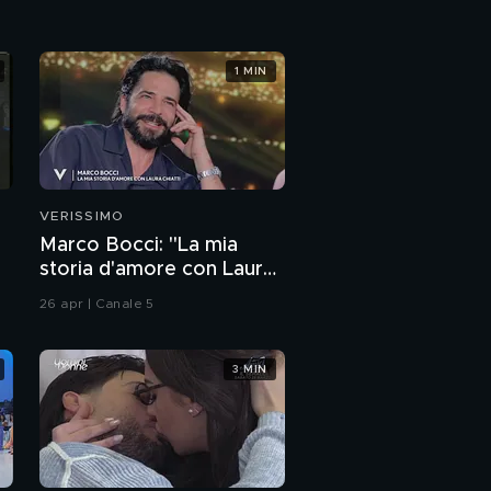
1 MIN
VERISSIMO
Marco Bocci: "La mia
storia d'amore con Laura
Chiatti"
26 apr | Canale 5
3 MIN