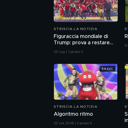
STRISCIA LA NOTIZIA
S
Figuraccia mondiale di
R
Trump: prova a restare
0
nella foto della Spagna
20 lug | Canale 5
durante la premiazione
54 SEC
STRISCIA LA NOTIZIA
S
Algoritmo ritmo
S
i
25 set 2018 | Canale 5