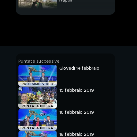
Napoli
Articoli cinesi venduti
all'ingrosso
Un astrologo e la sua
enciclopedica cultura
Brumotti alla riscossa
Puntate successive
sui posti auto disabili
Giovedì 14 febbraio
Morgan e l'analisi del
PROSSIMO VIDEO
testo di Rolls Royce
15 febbraio 2019
Achille Lauro, botte da
PUNTATA INTERA
orbi in un locale
16 febbraio 2019
I superpoteri del
PUNTATA INTERA
dirottatore artistico
18 febbraio 2019