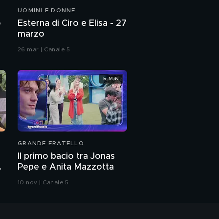
UOMINI E DONNE
o
Esterna di Ciro e Elisa - 27
marzo
26 mar | Canale 5
5 MIN
GRANDE FRATELLO
Il primo bacio tra Jonas
Pepe e Anita Mazzotta
10 nov | Canale 5