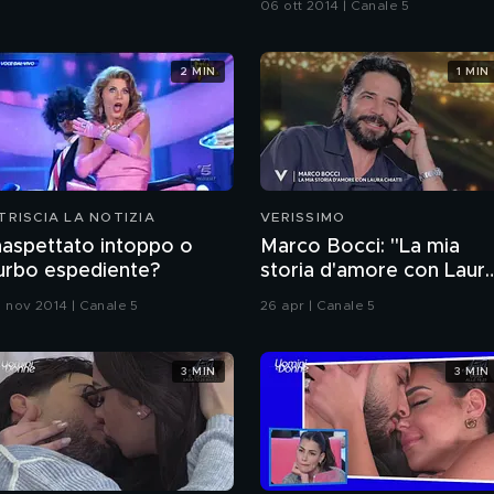
06 ott 2014 | Canale 5
2 MIN
1 MIN
TRISCIA LA NOTIZIA
VERISSIMO
naspettato intoppo o
Marco Bocci: "La mia
urbo espediente?
storia d'amore con Laur
Chiatti"
0 nov 2014 | Canale 5
26 apr | Canale 5
3 MIN
3 MIN