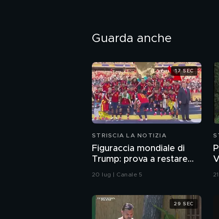
Guarda anche
17 SEC
STRISCIA LA NOTIZIA
S
Figuraccia mondiale di
P
Trump: prova a restare
V
nella foto della Spagna
(
20 lug | Canale 5
2
durante la premiazione
29 SEC