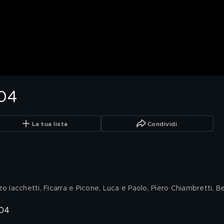
04
La tua lista
Condividi
o Iacchetti, Ficarra e Picone, Luca e Paolo, Piero Chiambretti, B
004