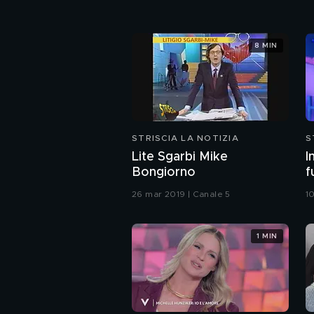
8 MIN
STRISCIA LA NOTIZIA
S
Lite Sgarbi Mike
I
Bongiorno
f
26 mar 2019 | Canale 5
1
1 MIN