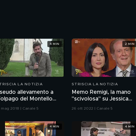
4 MIN
2 MIN
TRISCIA LA NOTIZIA
STRISCIA LA NOTIZIA
seudo allevamento a
Memo Remigi, la mano
olpago del Montello
"scivolosa" su Jessica
TV)
Morlacchi
1 mag 2018 | Canale 5
26 ott 2022 | Canale 5
4 MIN
4 MIN