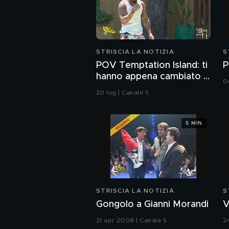
STRISCIA LA NOTIZIA
S
POV Temptation Island: ti
P
hanno appena cambiato il
0
piano ferie
20 lug | Canale 5
5 MIN
STRISCIA LA NOTIZIA
S
Gongolo a Gianni Morandi
V
21 apr 2008 | Canale 5
2