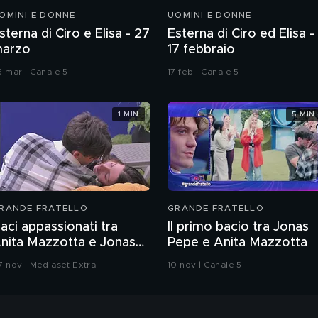
OMINI E DONNE
UOMINI E DONNE
sterna di Ciro e Elisa - 27
Esterna di Ciro ed Elisa -
arzo
17 febbraio
6 mar | Canale 5
17 feb | Canale 5
1 MIN
5 MIN
RANDE FRATELLO
GRANDE FRATELLO
aci appassionati tra
Il primo bacio tra Jonas
nita Mazzotta e Jonas
Pepe e Anita Mazzotta
epe
7 nov | Mediaset Extra
10 nov | Canale 5