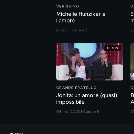
VERISSIMO
U
Michelle Hunziker e
E
l'amore
m
26 apr | Canale 5
2
10 MIN
GRANDE FRATELLO
G
Jonita: un amore (quasi)
B
impossibile
A
P
04 nov 2025 | Canale 5
0