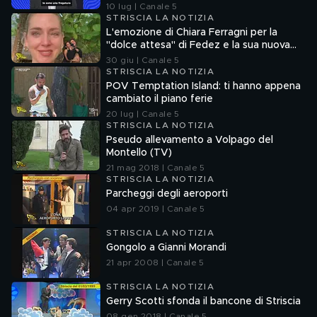
10 lug | Canale 5
STRISCIA LA NOTIZIA
L'emozione di Chiara Ferragni per la
"dolce attesa" di Fedez e la sua nuova
compagna
30 giu | Canale 5
STRISCIA LA NOTIZIA
POV Temptation Island: ti hanno appena
cambiato il piano ferie
20 lug | Canale 5
STRISCIA LA NOTIZIA
Pseudo allevamento a Volpago del
Montello (TV)
21 mag 2018 | Canale 5
STRISCIA LA NOTIZIA
Parcheggi degli aeroporti
04 apr 2019 | Canale 5
STRISCIA LA NOTIZIA
Gongolo a Gianni Morandi
21 apr 2008 | Canale 5
STRISCIA LA NOTIZIA
Gerry Scotti sfonda il bancone di Striscia
08 gen 2018 | Canale 5