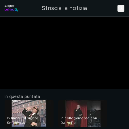
Striscia la notizia
In questa puntata
In linea col signor
In collegamento con
Smentisco
Dario Fo