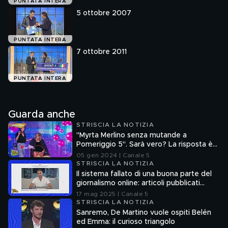
PUNTATA INTERA
5 ottobre 2007
PUNTATA INTERA
7 ottobre 2011
PUNTATA INTERA
Guarda anche
STRISCIA LA NOTIZIA
"Myrta Merlino senza mutande a
Pomeriggio 5". Sarà vero? La risposta è
nel fuorionda
05 gen 2024 | Canale 5
STRISCIA LA NOTIZIA
Il sistema fallato di una buona parte del
giornalismo online: articoli pubblicati
senza la verifica delle fonti
17 mag 2025 | Canale 5
STRISCIA LA NOTIZIA
Sanremo, De Martino vuole ospiti Belén
ed Emma: il curioso triangolo