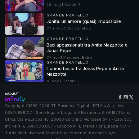
26 mag | Canale 5
GRANDE FRATELLO
Jonita: un amore (quasi) impossibile
04 nov 2025 | Canale 5
GRANDE FRATELLO
Baci appassionati tra Anita Mazzotta e
Jonas Pepe
07 nov | Mediaset Extra
GRANDE FRATELLO
Il primo bacio tra Jonas Pepe e Anita
Mazzotta
10 nov | Canale 5
Copyright ©1999-2026 RTI Business Digital - RTI S.p.A.: p. iva
03976881007 - Sede legale: Largo del Nazareno 8, 00187 Roma.
Uffici: Viale Europa 46, 20093 Cologno Monzese (MI) - Cap. Soc.
int. vers. € 500.000.007 - Gruppo MFE Media For Europe N.V. -
Tutti i diritti riservati. Rispetto ai contenuti trasmessi e/o