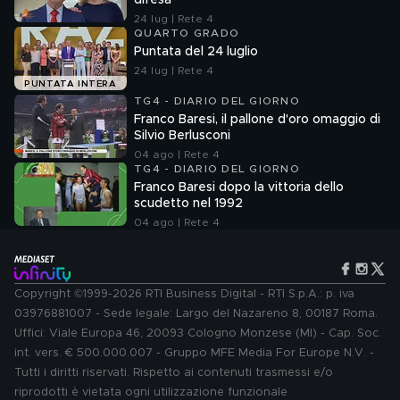
difesa
24 lug | Rete 4
QUARTO GRADO
Puntata del 24 luglio
24 lug | Rete 4
PUNTATA INTERA
TG4 - DIARIO DEL GIORNO
Franco Baresi, il pallone d'oro omaggio di
Silvio Berlusconi
04 ago | Rete 4
TG4 - DIARIO DEL GIORNO
Franco Baresi dopo la vittoria dello
scudetto nel 1992
04 ago | Rete 4
Copyright ©1999-2026 RTI Business Digital - RTI S.p.A.: p. iva
03976881007 - Sede legale: Largo del Nazareno 8, 00187 Roma.
Uffici: Viale Europa 46, 20093 Cologno Monzese (MI) - Cap. Soc.
int. vers. € 500.000.007 - Gruppo MFE Media For Europe N.V. -
Tutti i diritti riservati. Rispetto ai contenuti trasmessi e/o
riprodotti è vietata ogni utilizzazione funzionale