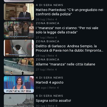
4 DI SERA NEWS
Matteo Piantedosi: "C'è un pregiudizio nei
confronti della polizia"
29 lug | Rete 4
ZONA BIANCA
I "maranza" non ci stanno: "Per noi vale
solo la legge della strada"
27 lug | Rete 4
ZONA BIANCA
Delitto di Garlasco: Andrea Sempio, la
Procura di Pavia non ha dubbi: l'impronta
33 è la pistola fumante
28 lug | Rete 4
ZONA BIANCA
Allarme "maranza" nelle città italiane
27 lug | Rete 4
4 DI SERA NEWS
Martedì 4 agosto
04 ago | Rete 4
PUNTATA INTERA
4 DI SERA NEWS
Spagna sotto assalto!
30 lug | Rete 4