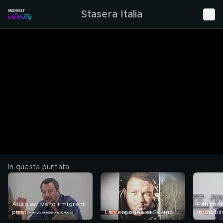
Stasera Italia
In questa puntata
Aiuto arrivano i migranti
Patrimon
pirati
La vergogna di Torino
immobil