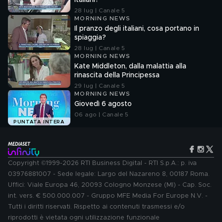
italiani?
28 lug | Canale 5
MORNING NEWS
Il pranzo degli italiani, cosa portano in
spiaggia?
28 lug | Canale 5
MORNING NEWS
Kate Middleton, dalla malattia alla
rinascita della Principessa
29 lug | Canale 5
MORNING NEWS
Giovedì 6 agosto
06 ago | Canale 5
PUNTATA INTERA
Copyright ©1999-2026 RTI Business Digital - RTI S.p.A.: p. iva
03976881007 - Sede legale: Largo del Nazareno 8, 00187 Roma.
Uffici: Viale Europa 46, 20093 Cologno Monzese (MI) - Cap. Soc.
int. vers. € 500.000.007 - Gruppo MFE Media For Europe N.V. -
Tutti i diritti riservati. Rispetto ai contenuti trasmessi e/o
riprodotti è vietata ogni utilizzazione funzionale