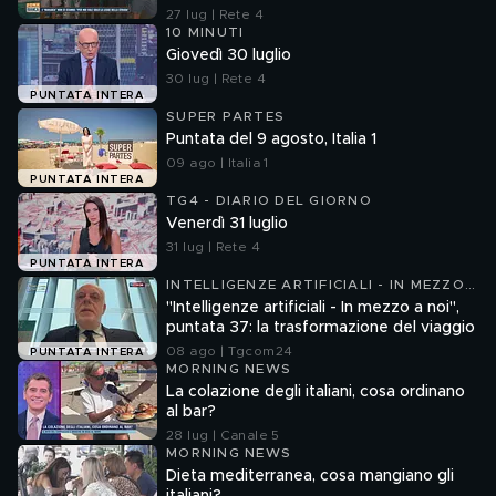
27 lug | Rete 4
10 MINUTI
Giovedì 30 luglio
30 lug | Rete 4
PUNTATA INTERA
SUPER PARTES
Puntata del 9 agosto, Italia 1
09 ago | Italia 1
PUNTATA INTERA
TG4 - DIARIO DEL GIORNO
Venerdì 31 luglio
31 lug | Rete 4
PUNTATA INTERA
INTELLIGENZE ARTIFICIALI - IN MEZZO
A NOI
"Intelligenze artificiali - In mezzo a noi",
puntata 37: la trasformazione del viaggio
08 ago | Tgcom24
PUNTATA INTERA
MORNING NEWS
La colazione degli italiani, cosa ordinano
al bar?
28 lug | Canale 5
MORNING NEWS
Dieta mediterranea, cosa mangiano gli