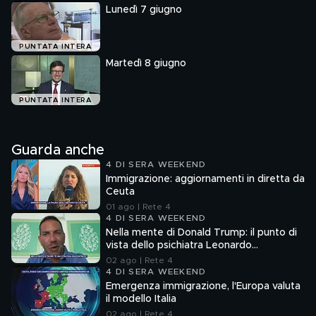
Lunedì 7 giugno
PUNTATA INTERA
Martedì 8 giugno
PUNTATA INTERA
Guarda anche
4 DI SERA WEEKEND
Immigrazione: aggiornamenti in diretta da
Ceuta
01 ago | Rete 4
4 DI SERA WEEKEND
Nella mente di Donald Trump: il punto di
vista dello psichiatra Leonardo
Mendolicchio
02 ago | Rete 4
4 DI SERA WEEKEND
Emergenza immigrazione, l'Europa valuta
il modello Italia
02 ago | Rete 4