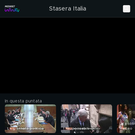
Stasera Italia
In questa puntata
La polit
La giornata politica
I Responsabili
Matteo