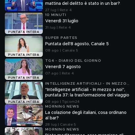
mattina del delitto è stato in un bar?
27 lug | Rete 4
10 MINUTI
Venerdì 31 luglio
31 lug | Rete 4
PUNTATA INTERA
SUPER PARTES
Puntata dell'8 agosto, Canale 5
08 ago | Canale 5
PUNTATA INTERA
TG4 - DIARIO DEL GIORNO
Venerdì 7 agosto
07 ago | Rete 4
PUNTATA INTERA
INTELLIGENZE ARTIFICIALI - IN MEZZO
A NOI
"Intelligenze artificiali - In mezzo a noi",
puntata 37: la trasformazione del viaggio
08 ago | Tgcom24
PUNTATA INTERA
MORNING NEWS
La colazione degli italiani, cosa ordinano
al bar?
28 lug | Canale 5
MORNING NEWS