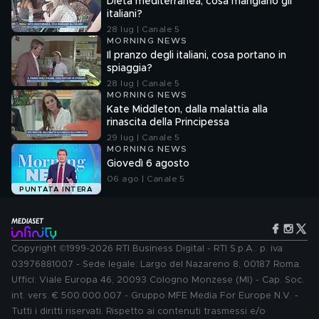
Dieta mediterranea, cosa mangiano gli
italiani?
28 lug | Canale 5
MORNING NEWS
Il pranzo degli italiani, cosa portano in
spiaggia?
28 lug | Canale 5
MORNING NEWS
Kate Middleton, dalla malattia alla
rinascita della Principessa
29 lug | Canale 5
MORNING NEWS
Giovedì 6 agosto
06 ago | Canale 5
PUNTATA INTERA
Copyright ©1999-2026 RTI Business Digital - RTI S.p.A.: p. iva
03976881007 - Sede legale: Largo del Nazareno 8, 00187 Roma.
Uffici: Viale Europa 46, 20093 Cologno Monzese (MI) - Cap. Soc.
int. vers. € 500.000.007 - Gruppo MFE Media For Europe N.V. -
Tutti i diritti riservati. Rispetto ai contenuti trasmessi e/o