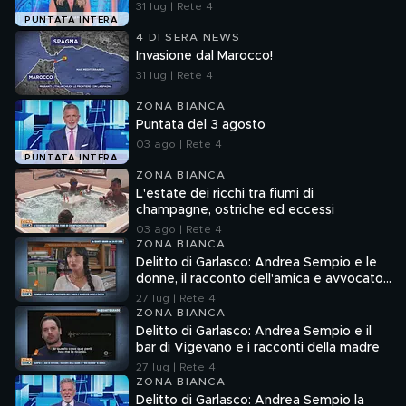
31 lug | Rete 4
PUNTATA INTERA
4 DI SERA NEWS
Invasione dal Marocco!
31 lug | Rete 4
ZONA BIANCA
Puntata del 3 agosto
03 ago | Rete 4
PUNTATA INTERA
ZONA BIANCA
L'estate dei ricchi tra fiumi di
champagne, ostriche ed eccessi
03 ago | Rete 4
ZONA BIANCA
Delitto di Garlasco: Andrea Sempio e le
donne, il racconto dell'amica e avvocato
Angela Taccia
27 lug | Rete 4
ZONA BIANCA
Delitto di Garlasco: Andrea Sempio e il
bar di Vigevano e i racconti della madre
27 lug | Rete 4
ZONA BIANCA
Delitto di Garlasco: Andrea Sempio la