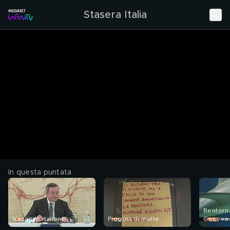
Stasera Italia
In questa puntata
Bentorna
Vacanze italiane!
Pioggia di multe
Genova