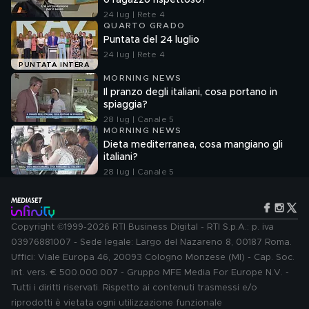
o ragazzo rispettoso?
24 lug | Rete 4
QUARTO GRADO
Puntata del 24 luglio
24 lug | Rete 4
PUNTATA INTERA
MORNING NEWS
Il pranzo degli italiani, cosa portano in
spiaggia?
28 lug | Canale 5
MORNING NEWS
Dieta mediterranea, cosa mangiano gli
italiani?
28 lug | Canale 5
Copyright ©1999-2026 RTI Business Digital - RTI S.p.A.: p. iva
03976881007 - Sede legale: Largo del Nazareno 8, 00187 Roma.
Uffici: Viale Europa 46, 20093 Cologno Monzese (MI) - Cap. Soc.
int. vers. € 500.000.007 - Gruppo MFE Media For Europe N.V. -
Tutti i diritti riservati. Rispetto ai contenuti trasmessi e/o
riprodotti è vietata ogni utilizzazione funzionale