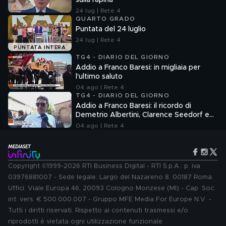
sulla rapina
24 lug | Rete 4
QUARTO GRADO
Puntata del 24 luglio
24 lug | Rete 4
PUNTATA INTERA
TG4 - DIARIO DEL GIORNO
Addio a Franco Baresi: in migliaia per
l'ultimo saluto
04 ago | Rete 4
TG4 - DIARIO DEL GIORNO
Addio a Franco Baresi: il ricordo di
Demetrio Albertini, Clarence Seedorf e
Giovanni Galli
04 ago | Rete 4
Copyright ©1999-2026 RTI Business Digital - RTI S.p.A.: p. iva
03976881007 - Sede legale: Largo del Nazareno 8, 00187 Roma.
Uffici: Viale Europa 46, 20093 Cologno Monzese (MI) - Cap. Soc.
int. vers. € 500.000.007 - Gruppo MFE Media For Europe N.V. -
Tutti i diritti riservati. Rispetto ai contenuti trasmessi e/o
riprodotti è vietata ogni utilizzazione funzionale