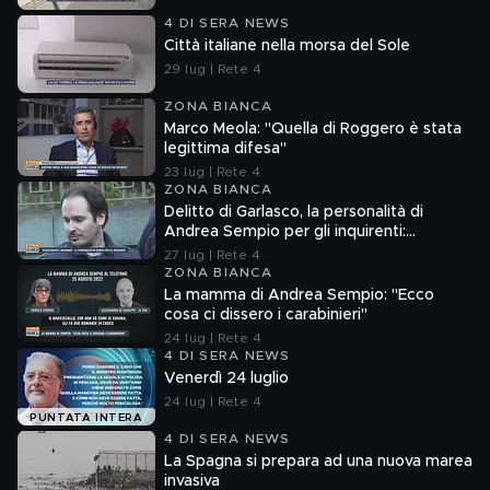
4 DI SERA NEWS
Città italiane nella morsa del Sole
29 lug | Rete 4
ZONA BIANCA
Marco Meola: "Quella di Roggero è stata
legittima difesa"
23 lug | Rete 4
ZONA BIANCA
Delitto di Garlasco, la personalità di
Andrea Sempio per gli inquirenti:
"Ossessionato e bugiardo"
27 lug | Rete 4
ZONA BIANCA
La mamma di Andrea Sempio: "Ecco
cosa ci dissero i carabinieri"
24 lug | Rete 4
4 DI SERA NEWS
Venerdì 24 luglio
24 lug | Rete 4
PUNTATA INTERA
4 DI SERA NEWS
La Spagna si prepara ad una nuova marea
invasiva