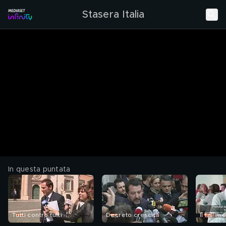
Stasera Italia
In questa puntata
Tutti contro tutti
Decreto crescita
Il fallim