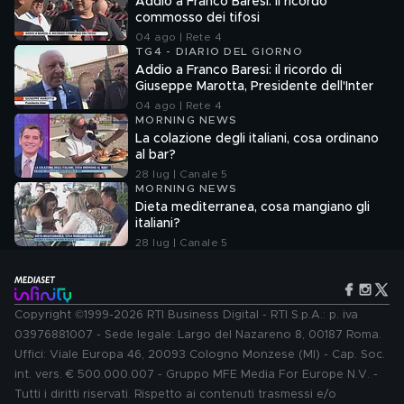
Addio a Franco Baresi: il ricordo
commosso dei tifosi
04 ago | Rete 4
TG4 - DIARIO DEL GIORNO
Addio a Franco Baresi: il ricordo di
Giuseppe Marotta, Presidente dell'Inter
04 ago | Rete 4
MORNING NEWS
La colazione degli italiani, cosa ordinano
al bar?
28 lug | Canale 5
MORNING NEWS
Dieta mediterranea, cosa mangiano gli
italiani?
28 lug | Canale 5
Copyright ©1999-2026 RTI Business Digital - RTI S.p.A.: p. iva
03976881007 - Sede legale: Largo del Nazareno 8, 00187 Roma.
Uffici: Viale Europa 46, 20093 Cologno Monzese (MI) - Cap. Soc.
int. vers. € 500.000.007 - Gruppo MFE Media For Europe N.V. -
Tutti i diritti riservati. Rispetto ai contenuti trasmessi e/o