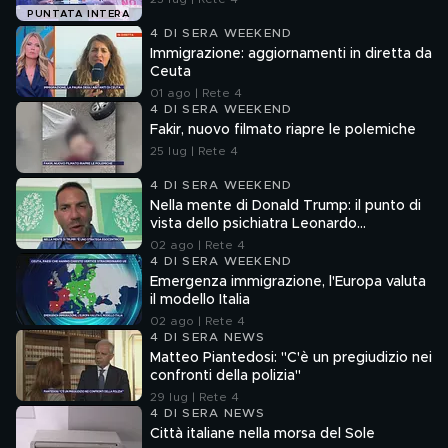
PUNTATA INTERA
4 DI SERA WEEKEND
Immigrazione: aggiornamenti in diretta da
Ceuta
01 ago | Rete 4
4 DI SERA WEEKEND
Fakir, nuovo filmato riapre le polemiche
25 lug | Rete 4
4 DI SERA WEEKEND
Nella mente di Donald Trump: il punto di
vista dello psichiatra Leonardo
Mendolicchio
02 ago | Rete 4
4 DI SERA WEEKEND
Emergenza immigrazione, l'Europa valuta
il modello Italia
02 ago | Rete 4
4 DI SERA NEWS
Matteo Piantedosi: "C'è un pregiudizio nei
confronti della polizia"
29 lug | Rete 4
4 DI SERA NEWS
Città italiane nella morsa del Sole