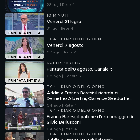
28 lug | Rete 4
10 MINUTI
Venerdì 31 luglio
31 lug | Rete 4
PUNTATA INTERA
TG4 - DIARIO DEL GIORNO
Venerdì 7 agosto
07 ago | Rete 4
PUNTATA INTERA
SUPER PARTES
Puntata dell'8 agosto, Canale 5
08 ago | Canale 5
PUNTATA INTERA
TG4 - DIARIO DEL GIORNO
Addio a Franco Baresi: il ricordo di
Demetrio Albertini, Clarence Seedorf e
Giovanni Galli
04 ago | Rete 4
TG4 - DIARIO DEL GIORNO
Franco Baresi, il pallone d'oro omaggio di
Silvio Berlusconi
04 ago | Rete 4
TG4 - DIARIO DEL GIORNO