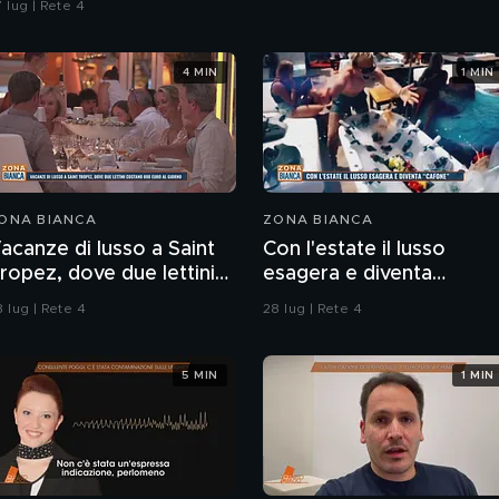
 lug | Rete 4
4 MIN
1 MIN
ONA BIANCA
ZONA BIANCA
acanze di lusso a Saint
Con l'estate il lusso
ropez, dove due lettini
esagera e diventa
ostano 800 euro al
"cafone"
 lug | Rete 4
28 lug | Rete 4
iorno
5 MIN
1 MIN