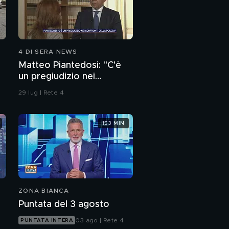
4 DI SERA NEWS
Matteo Piantedosi: "C'è
un pregiudizio nei
confronti della polizia"
29 lug | Rete 4
153 MIN
ZONA BIANCA
Puntata del 3 agosto
03 ago | Rete 4
PUNTATA INTERA