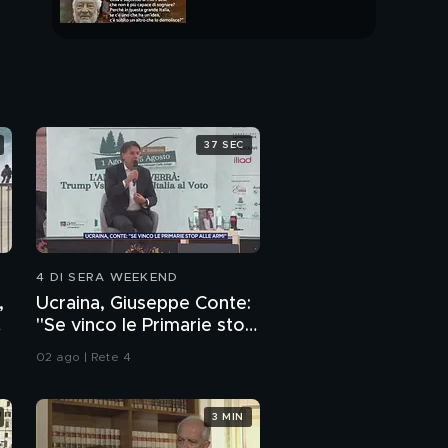
PUNTATA INTERA
37 SEC
4 DI SERA WEEKEND
,
Ucraina, Giuseppe Conte:
"Se vinco le Primarie stop
alle armi"
02 ago | Rete 4
3 MIN