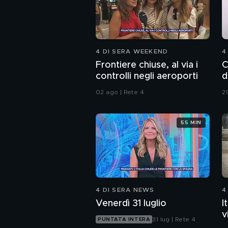
4 DI SERA WEEKEND
4
Frontiere chiuse, al via i
C
controlli negli aeroporti
d
02 ago | Rete 4
29
55 MIN
4 DI SERA NEWS
4
Venerdì 31 luglio
I
v
31 lug | Rete 4
PUNTATA INTERA