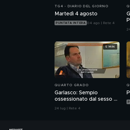
TG4 - DIARIO DEL GIORNO
Q
Martedì 4 agosto
G
P
04 ago | Rete 4
PUNTATA INTERA
c
24
u
5 MIN
QUARTO GRADO
Q
Garlasco: Sempio
P
ossessionato dal sesso o
P
ragazzo rispettoso?
24 lug | Rete 4