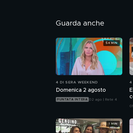
Guarda anche
54 MIN
4 DI SERA WEEKEND
4
Domenica 2 agosto
E
c
02 ago | Rete 4
PUNTATA INTERA
0
1 MIN