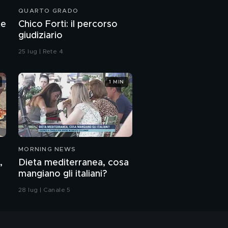
QUARTO GRADO
te
Chico Forti: il percorso
giudiziario
25 lug | Rete 4
1 MIN
MORNING NEWS
,
Dieta mediterranea, cosa
mangiano gli italiani?
28 lug | Canale 5