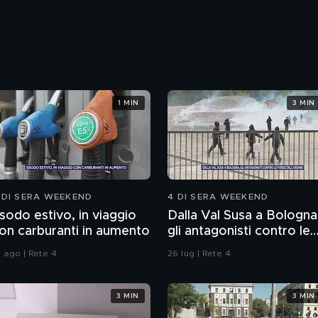
1 MIN
3 MIN
 DI SERA WEEKEND
4 DI SERA WEEKEND
sodo estivo, in viaggio
Dalla Val Susa a Bologna
on carburanti in aumento
gli antagonisti contro le
forze dell'ordine
1 ago | Rete 4
26 lug | Rete 4
3 MIN
3 MIN