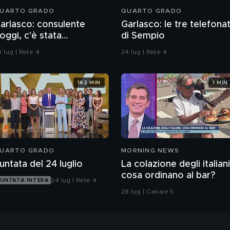
UARTO GRADO
QUARTO GRADO
arlasco: consulente
Garlasco: le tre telefona
oggi, c'è stata
di Sempio
ontaminazione sulle
 lug | Rete 4
24 lug | Rete 4
nghie?
182 MIN
1 MIN
UARTO GRADO
MORNING NEWS
untata del 24 luglio
La colazione degli italiani
cosa ordinano al bar?
24 lug | Rete 4
UNTATA INTERA
28 lug | Canale 5