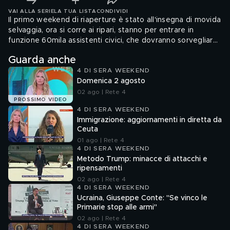
VAI ALLA SERIE
LA TUA LISTA
CONDIVIDI
Il primo weekend di riaperture è stato all'insegna di movida
selvaggia, ora si corre ai ripari, stanno per entrare in
funzione 60mila assistenti civici, che dovranno sorvegliare
che vengano rispettate le regole.
Guarda anche
4 DI SERA WEEKEND
Domenica 2 agosto
02 ago | Rete 4
PROSSIMO VIDEO
4 DI SERA WEEKEND
Immigrazione: aggiornamenti in diretta da
Ceuta
01 ago | Rete 4
4 DI SERA WEEKEND
Metodo Trump: minacce di attacchi e
ripensamenti
02 ago | Rete 4
4 DI SERA WEEKEND
Ucraina, Giuseppe Conte: "Se vinco le
Primarie stop alle armi"
02 ago | Rete 4
4 DI SERA WEEKEND