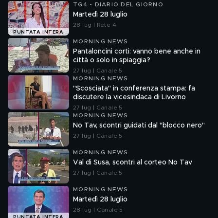
TG4 - DIARIO DEL GIORNO
Martedì 28 luglio
28 lug | Rete 4
PUNTATA INTERA
MORNING NEWS
Pantaloncini corti: vanno bene anche in
città o solo in spiaggia?
27 lug | Canale 5
MORNING NEWS
"Scosciata" in conferenza stampa: fa
discutere la vicesindaca di Livorno
27 lug | Canale 5
MORNING NEWS
No Tav, scontri guidati dal "blocco nero"
27 lug | Canale 5
MORNING NEWS
Val di Susa, scontri al corteo No Tav
27 lug | Canale 5
MORNING NEWS
Martedì 28 luglio
28 lug | Canale 5
PUNTATA INTERA