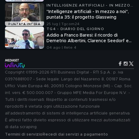
INTELLIGENZE ARTIFICIALI - IN MEZZO
A NOI
"Intelligenze artificiali - In mezzo a noi",
puntata 35: il progetto Glasswing
25 lug | Tgcom24
PUNTATA INTERA
TG4 - DIARIO DEL GIORNO
Addio a Franco Baresi: il ricordo di
Demetrio Albertini, Clarence Seedorf e
Giovanni Galli
04 ago | Rete 4
Copyright ©1999-2026 RTI Business Digital - RTI S.p.A.: p. iva
03976881007 - Sede legale: Largo del Nazareno 8, 00187 Roma.
Uffici: Viale Europa 46, 20093 Cologno Monzese (MI) - Cap. Soc.
int. vers. € 500.000.007 - Gruppo MFE Media For Europe N.V. -
Tutti i diritti riservati. Rispetto ai contenuti trasmessi e/o
riprodotti è vietata ogni utilizzazione funzionale
all'addestramento di sistemi di intelligenza artificiale generativa.
È altresì fatto divieto espresso di utilizzare mezzi automatizzati
di data scraping.
Termini di servizio
Recedi dai servizi a pagamento