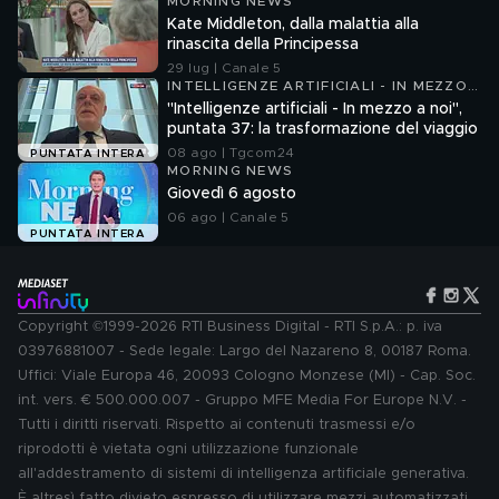
MORNING NEWS
Kate Middleton, dalla malattia alla
rinascita della Principessa
29 lug | Canale 5
INTELLIGENZE ARTIFICIALI - IN MEZZO
A NOI
"Intelligenze artificiali - In mezzo a noi",
puntata 37: la trasformazione del viaggio
08 ago | Tgcom24
PUNTATA INTERA
MORNING NEWS
Giovedì 6 agosto
06 ago | Canale 5
PUNTATA INTERA
Copyright ©1999-2026 RTI Business Digital - RTI S.p.A.: p. iva
03976881007 - Sede legale: Largo del Nazareno 8, 00187 Roma.
Uffici: Viale Europa 46, 20093 Cologno Monzese (MI) - Cap. Soc.
int. vers. € 500.000.007 - Gruppo MFE Media For Europe N.V. -
Tutti i diritti riservati. Rispetto ai contenuti trasmessi e/o
riprodotti è vietata ogni utilizzazione funzionale
all'addestramento di sistemi di intelligenza artificiale generativa.
È altresì fatto divieto espresso di utilizzare mezzi automatizzati