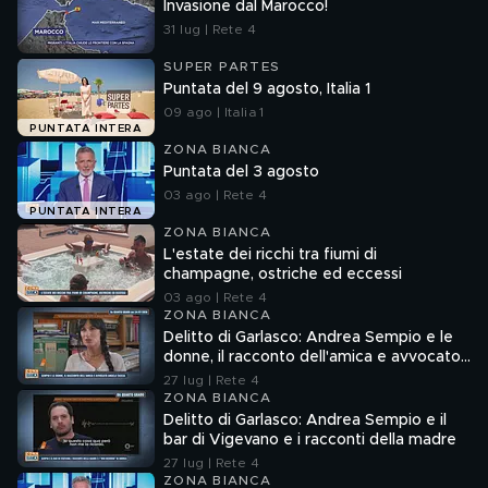
Invasione dal Marocco!
31 lug | Rete 4
SUPER PARTES
Puntata del 9 agosto, Italia 1
09 ago | Italia 1
PUNTATA INTERA
ZONA BIANCA
Puntata del 3 agosto
03 ago | Rete 4
PUNTATA INTERA
ZONA BIANCA
L'estate dei ricchi tra fiumi di
champagne, ostriche ed eccessi
03 ago | Rete 4
ZONA BIANCA
Delitto di Garlasco: Andrea Sempio e le
donne, il racconto dell'amica e avvocato
Angela Taccia
27 lug | Rete 4
ZONA BIANCA
Delitto di Garlasco: Andrea Sempio e il
bar di Vigevano e i racconti della madre
27 lug | Rete 4
ZONA BIANCA