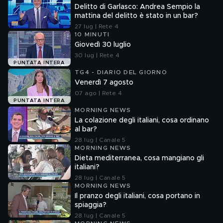
Delitto di Garlasco: Andrea Sempio la
mattina del delitto è stato in un bar?
27 lug | Rete 4
10 MINUTI
Giovedì 30 luglio
30 lug | Rete 4
PUNTATA INTERA
TG4 - DIARIO DEL GIORNO
Venerdì 7 agosto
07 ago | Rete 4
PUNTATA INTERA
MORNING NEWS
La colazione degli italiani, cosa ordinano
al bar?
28 lug | Canale 5
MORNING NEWS
Dieta mediterranea, cosa mangiano gli
italiani?
28 lug | Canale 5
MORNING NEWS
Il pranzo degli italiani, cosa portano in
spiaggia?
28 lug | Canale 5