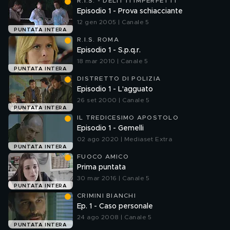
R.I.S. - DELITTI IMPERFETTI
Episodio 1 - Prova schiacciante
12 gen 2005 | Canale 5
PUNTATA INTERA
R.I.S. ROMA
Episodio 1 - S.p.q.r.
18 mar 2010 | Canale 5
PUNTATA INTERA
DISTRETTO DI POLIZIA
Episodio 1 - L'agguato
26 set 2000 | Canale 5
PUNTATA INTERA
IL TREDICESIMO APOSTOLO
Episodio 1 - Gemelli
02 ago 2020 | Mediaset Extra
PUNTATA INTERA
FUOCO AMICO
Prima puntata
30 mar 2016 | Canale 5
PUNTATA INTERA
CRIMINI BIANCHI
Ep. 1 - Caso personale
24 ago 2008 | Canale 5
PUNTATA INTERA