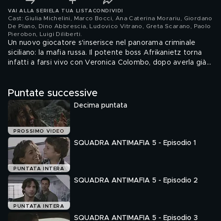
VAI ALLA SERIE
LA TUA LISTA
CONDIVIDI
Cast: Giulia Michelini, Marco Bocci, Ana Caterina Morariu, Giordano
De Plano, Dino Abbrescia, Ludovico Vitrano, Greta Scarano, Paolo
Pierobon, Luigi Diliberti
.
Un nuovo giocatore s'inserisce nel panorama criminale
siciliano: la mafia russa. Il potente boss Afrikanietz torna
infatti a farsi vivo con Veronica Colombo, dopo averla già
finanziata in passato, per inserirsi nell'affare che lei ora sta
portando avanti con Achille Ferro. Come reagirà il boss
Puntate successive
siciliano alla presenza del nuovo partner?
Decima puntata
PROSSIMO VIDEO
SQUADRA ANTIMAFIA 5 - Episodio 1
PUNTATA INTERA
SQUADRA ANTIMAFIA 5 - Episodio 2
PUNTATA INTERA
SQUADRA ANTIMAFIA 5 - Episodio 3