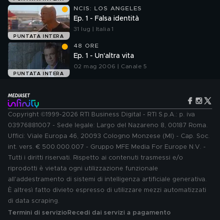
NCIS: LOS ANGELES
Ep. 1 - Falsa identità
31 lug | Italia 1
PUNTATA INTERA
48 ORE
Ep. 1 - Un'altra vita
02 mag 2006 | Canale 5
PUNTATA INTERA
Copyright ©1999-2026 RTI Business Digital - RTI S.p.A.: p. iva
03976881007 - Sede legale: Largo del Nazareno 8, 00187 Roma.
Uffici: Viale Europa 46, 20093 Cologno Monzese (MI) - Cap. Soc.
int. vers. € 500.000.007 - Gruppo MFE Media For Europe N.V. -
Tutti i diritti riservati. Rispetto ai contenuti trasmessi e/o
riprodotti è vietata ogni utilizzazione funzionale
all'addestramento di sistemi di intelligenza artificiale generativa.
È altresì fatto divieto espresso di utilizzare mezzi automatizzati
di data scraping.
Termini di servizio
Recedi dai servizi a pagamento