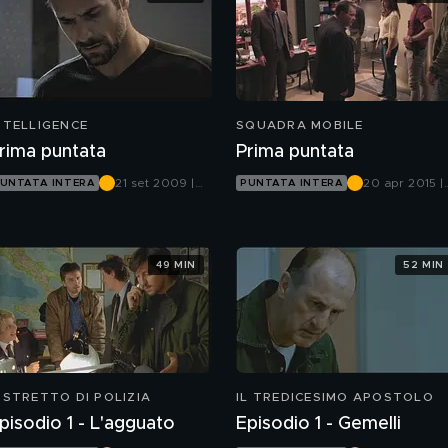
NTELLIGENCE
SQUADRA MOBILE
rima puntata
Prima puntata
21 set 2009 |
20 apr 2015 |
UNTATA INTERA
PUNTATA INTERA
Canale 5
Canale 5
49 MIN
52 MIN
ISTRETTO DI POLIZIA
IL TREDICESIMO APOSTOLO
pisodio 1 - L'agguato
Episodio 1 - Gemelli