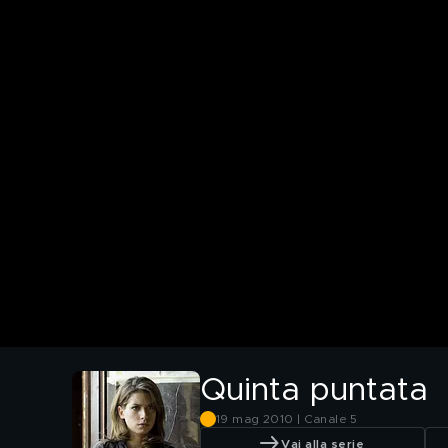
Quinta puntata
19 mag 2010 | Canale 5
Vai alla serie