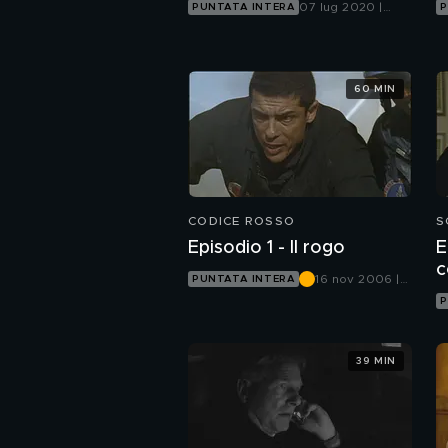
07 lug 2020 |
PUNTATA INTERA
P
Canale 5
60 MIN
CODICE ROSSO
S
Episodio 1 - Il rogo
E
c
16 nov 2006 |
PUNTATA INTERA
Canale 5
P
39 MIN