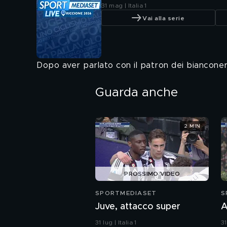
31 mag | Italia 1
Vai alla serie
Dopo aver parlato con il patron dei bianconeri,
Guarda anche
2 MIN
PROSSIMO VIDEO
SPORTMEDIASET
S
Juve, attacco super
A
31 lug | Italia 1
31