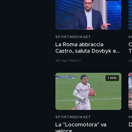
SPORTMEDIASET
S
La Roma abbraccia
C
Castro, saluta Dovbyk e
T
punta a un nuovo
p
28 lug | Italia 1
28
obiettivo per l'attacco
1 MIN
SPORTMEDIASET
S
La "Locomotora" va
D
veloce