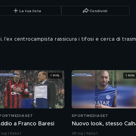
La tua lista
Condividi
 l'ex centrocampista rassicura i tifosi e cerca di trasm
1 MIN
1 MIN
PORTMEDIASET
SPORTMEDIASET
ddio a Franco Baresi
Nuovo look, stesso Calh
 lug | Italia 1
28 lug | Italia 1