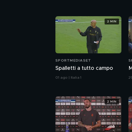
2 MIN
SPORTMEDIASET
S
Spalletti a tutto campo
M
01 ago | Italia 1
29
2 MIN