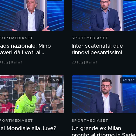
PORTMEDIASET
SPORTMEDIASET
aos nazionale: Mino
Inter scatenata: due
averi dà i voti ai
rinnovi pesantissimi
rotagonisti
 lug | Italia 1
23 lug | Italia 1
1 MIN
42 SEC
PORTMEDIASET
SPORTMEDIASET
al Mondiale alla Juve?
Un grande ex Milan
pronto al ritorno in Serie