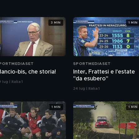
3 MIN
1 MIN
PORTMEDIASET
SPORTMEDIASET
ancio-bis, che storia!
Inter, Frattesi e l'estate
"da esubero"
 lug | Italia 1
24 lug | Italia 1
1 MIN
1 MIN