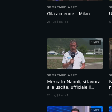
SPORTMEDIASET
S
Gila accende il Milan
U
23 lug | Italia 1
01
1 MIN
SPORTMEDIASET
S
Mercato Napoli, si lavora
N
alle uscite, ufficiale il
n
rinnovo di un giovane
e
25 lug | Italia 1
28
cresciuto nel vivaio
1 MIN