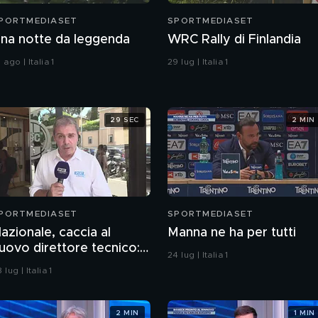
PORTMEDIASET
SPORTMEDIASET
na notte da leggenda
WRC Rally di Finlandia
 ago | Italia 1
29 lug | Italia 1
29 SEC
2 MIN
PORTMEDIASET
SPORTMEDIASET
azionale, caccia al
Manna ne ha per tutti
uovo direttore tecnico:
24 lug | Italia 1
cco chi potrebbe essere
 lug | Italia 1
2 MIN
1 MIN