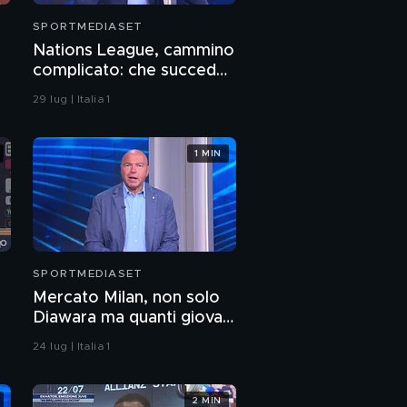
SPORTMEDIASET
Nations League, cammino
complicato: che succede
se retrocediamo?
29 lug | Italia 1
1 MIN
SPORTMEDIASET
Mercato Milan, non solo
Diawara ma quanti giovani
di qualità
24 lug | Italia 1
2 MIN