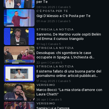
per Te
08 feb 2025 | Canale 5
C'È POSTA PER TE
Gigi D'Alessio a C'è Posta per Te
01 mar 2025 | Canale 5
STRISCIA LA NOTIZIA
Sanremo, De Martino vuole ospiti Belén
ed Emma: il curioso triangolo
10 lug | Canale 5
STRISCIA LA NOTIZIA
Desokupas: chi sgombera le case
occupate in Spagna. L'inchiesta di
Francesco Mazza
22 gen | Canale 5
STRISCIA LA NOTIZIA
Il sistema fallato di una buona parte del
giornalismo online: articoli pubblicati
senza la verifica delle fonti
17 mag 2025 | Canale 5
VERISSIMO
Marco Bocci: "La mia storia d'amore con
Laura Chiatti"
26 apr | Canale 5
VERISSIMO
Samira Lui e l'amore