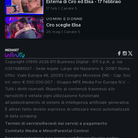
Esterna di Ciro ed Elisa - 17 febbraio
17 feb | Canale 5
UOMINI E DONNE
Ciro sceglie Elisa
26 mag | Canale 5
Copyright ©1999-2026 RTI Business Digital - RTI S.p.A.: p. iva
03976881007 - Sede legale: Largo del Nazareno 8, 00187 Roma.
Uffici: Viale Europa 46, 20093 Cologno Monzese (MI) - Cap. Soc.
int. vers. € 500.000.007 - Gruppo MFE Media For Europe N.V. -
Tutti i diritti riservati. Rispetto ai contenuti trasmessi e/o
riprodotti è vietata ogni utilizzazione funzionale
all'addestramento di sistemi di intelligenza artificiale generativa.
È altresì fatto divieto espresso di utilizzare mezzi automatizzati
di data scraping.
Termini di servizio
Recedi dai servizi a pagamento
Comitato Media e Minori
Parental Control