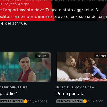
is, Zeynep Atilgan
.
onare l'appartamento dove Tugce è stata aggredita. Si
lito, ma non per eliminare prove di una scena del crim
i e del sangue.
46 MIN
87 MIN
ORBIDDEN FRUIT
ELISA DI RIVOMBROSA
pisodio 1
Prima puntata
30 giu 2025 |
17 dic 2003 |
UNTATA INTERA
PUNTATA INTERA
Canale 5
Canale 5