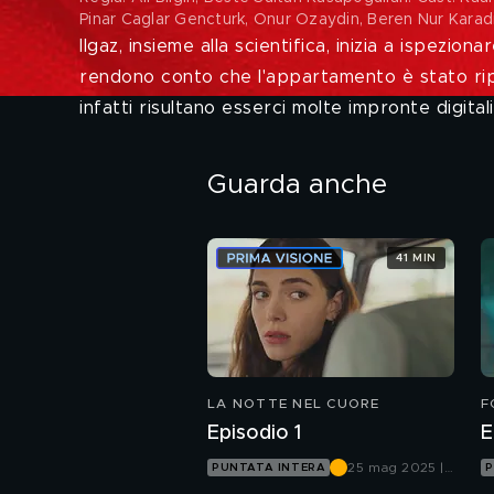
Pinar Caglar Gencturk, Onur Ozaydin, Beren Nur Karad
Ilgaz, insieme alla scientifica, inizia a ispezi
rendono conto che l'appartamento è stato ripu
infatti risultano esserci molte impronte digital
Guarda anche
41 MIN
LA NOTTE NEL CUORE
F
Episodio 1
E
25 mag 2025 |
PUNTATA INTERA
P
Canale 5