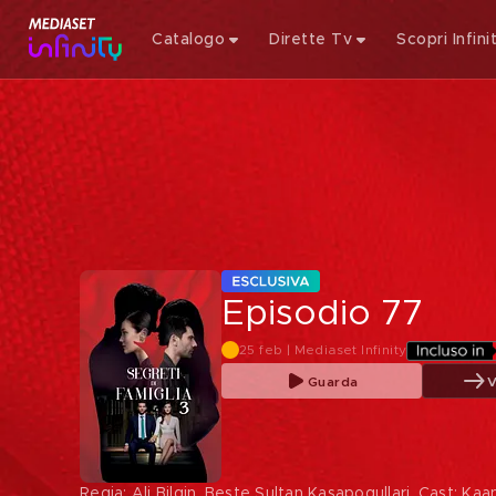
Catalogo
Dirette Tv
Scopri Infini
Episodio 77
25 feb | Mediaset Infinity
Guarda
V
Regia: Ali Bilgin, Beste Sultan Kasapogullari. Cast: Ka