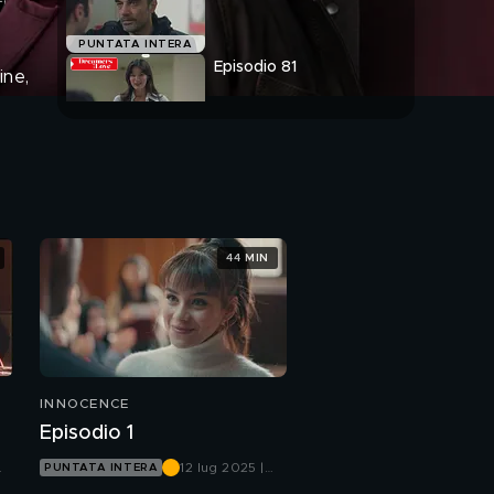
PUNTATA INTERA
Episodio 81
ine,
PUNTATA INTERA
44 MIN
INNOCENCE
Episodio 1
12 lug 2025 |
PUNTATA INTERA
Canale 5