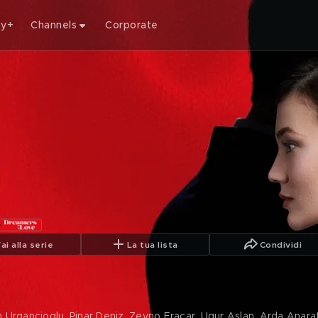
ty+
Channels
Corporate
ai alla serie
La tua lista
Condividi
an Urgancioglu, Pinar Deniz, Zeyno Eracar, Ugur Aslan, Arda Anarat