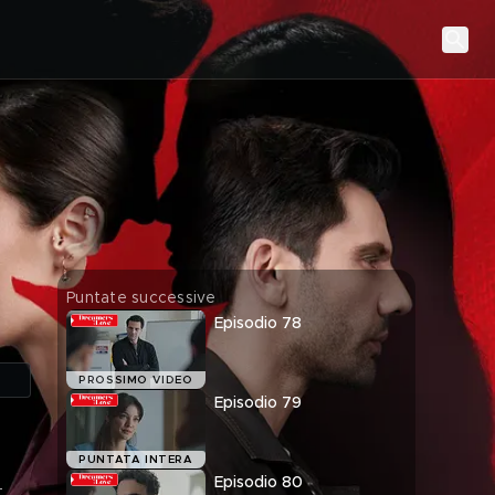
Puntate successive
Episodio 78
PROSSIMO VIDEO
Episodio 79
PUNTATA INTERA
Episodio 80
,